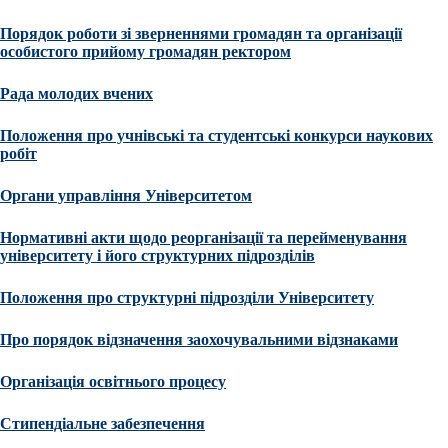
Порядок роботи зі зверненнями громадян та організації
особистого прийому громадян ректором
Рада молодих вчених
Положення про учнівські та студентські конкурси наукових
робіт
Органи управління Університетом
Нормативні акти щодо реорганізації та перейменування
університету і його структурних підрозділів
Положення про структурні підрозділи Університету
Про порядок відзначення заохочувальними відзнаками
Організація освітнього процесу
Стипендіальне забезпечення