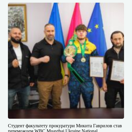
Студент факультету прокуратури Микита Гаврилов став
переможцем WBC Muaythai Ukraine National