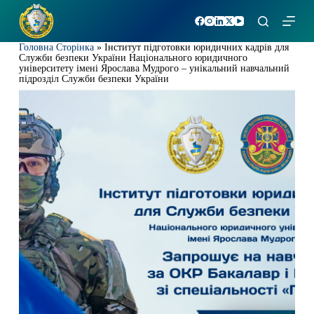
П
е
р
Головна Сторінка
»
Інститут підготовки юридичних кадрів для
е
Служби безпеки України Національного юридичного
й
університету імені Ярослава Мудрого – унікальний навчальний
т
підрозділ Служби безпеки України
и
д
о
в
м
і
с
т
у