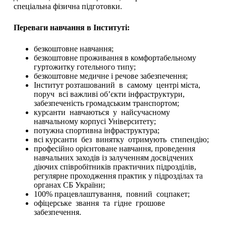
спеціальна фізична підготовки.
Переваги навчання в Інституті:
безкоштовне навчання;
безкоштовне проживання в комфортабельному
гуртожитку готельного типу;
безкоштовне медичне і речове забезпечення;
Інститут розташований в самому центрі міста,
поруч всі важливі об’єкти інфраструктури,
забезпеченість громадським транспортом;
курсанти навчаються у найсучасному
навчальному корпусі Університету;
потужна спортивна інфраструктура;
всі курсанти без винятку отримують стипендію;
професійно орієнтоване навчання, проведення
навчальних заходів із залученням досвідчених
діючих співробітників практичних підрозділів,
регулярне проходження практик у підрозділах та
органах СБ України;
100% працевлаштування, повний соцпакет;
офіцерське звання та гідне грошове
забезпечення.