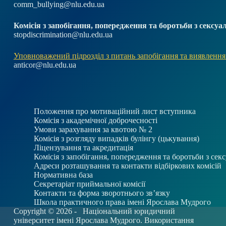
comm_bullying@nlu.edu.ua
Комісія з запобігання, попередження та боротьби з секс
stopdiscrimination@nlu.edu.ua
Уповноважений підрозділ з питань запобігання та виявлення
anticor@nlu.edu.ua
Положення про мотиваційний лист вступника
Комісія з академічної доброчесності
Умови зарахування за квотою № 2
Комісія з розгляду випадків булінгу (цькування)
Ліцензування та акредитація
Комісія з запобігання, попередження та боротьби з се
Адреси розташування та контакти відбіркових комісій
Нормативна база
Секретаріат приймальної комісії
Контакти та форма зворотнього зв’язку
Школа практичного права імені Ярослава Мудрого
Copyright © 2026 -
Національний юридичний
університет імені Ярослава Мудрого. Використання