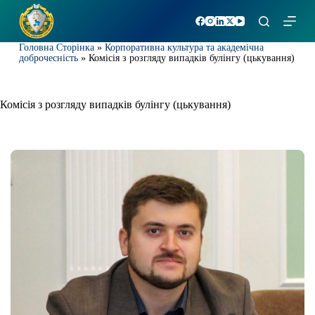
П
е
р
Головна Сторінка
»
Корпоративна культура та академічна
е
доброчесність
»
Комісія з розгляду випадків булінгу (цькування)
й
т
и
д
Комісія з розгляду випадків булінгу (цькування)
о
в
м
і
с
т
у