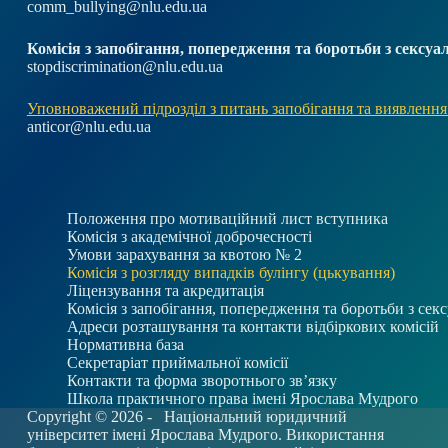
comm_bullying@nlu.edu.ua
Комісія з запобігання, попередження та боротьби з секс
stopdiscrimination@nlu.edu.ua
Уповноважений підрозділ з питань запобігання та виявлення
anticor@nlu.edu.ua
Положення про мотиваційний лист вступника
Комісія з академічної доброчесності
Умови зарахування за квотою № 2
Комісія з розгляду випадків булінгу (цькування)
Ліцензування та акредитація
Комісія з запобігання, попередження та боротьби з се
Адреси розташування та контакти відбіркових комісій
Нормативна база
Секретаріат приймальної комісії
Контакти та форма зворотнього зв’язку
Школа практичного права імені Ярослава Мудрого
Copyright © 2026 -
Національний юридичний
університет імені Ярослава Мудрого. Використання