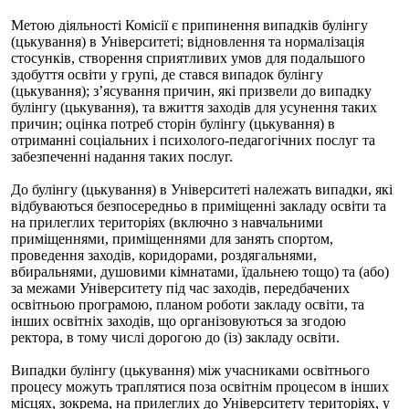
Метою діяльності Комісії є припинення випадків булінгу
(цькування) в Університеті; відновлення та нормалізація
стосунків, створення сприятливих умов для подальшого
здобуття освіти у групі, де стався випадок булінгу
(цькування); з’ясування причин, які призвели до випадку
булінгу (цькування), та вжиття заходів для усунення таких
причин; оцінка потреб сторін булінгу (цькування) в
отриманні соціальних і психолого-педагогічних послуг та
забезпеченні надання таких послуг.
До булінгу (цькування) в Університеті належать випадки, які
відбуваються безпосередньо в приміщенні закладу освіти та
на прилеглих територіях (включно з навчальними
приміщеннями, приміщеннями для занять спортом,
проведення заходів, коридорами, роздягальнями,
вбиральнями, душовими кімнатами, їдальнею тощо) та (або)
за межами Університету під час заходів, передбачених
освітньою програмою, планом роботи закладу освіти, та
інших освітніх заходів, що організовуються за згодою
ректора, в тому числі дорогою до (із) закладу освіти.
Випадки булінгу (цькування) між учасниками освітнього
процесу можуть траплятися поза освітнім процесом в інших
місцях, зокрема, на прилеглих до Університету територіях, у