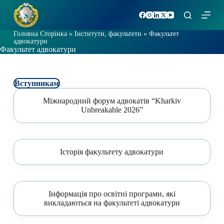
П
е
р
Головна Сторінка
»
Iнститути, факультети
»
Факультет
е
адвокатури
й
Факультет адвокатури
т
и
д
о
Вступникам
в
м
Міжнародний форум адвокатів “Kharkiv
і
Unbreakable 2026”
с
т
у
Історія факультету адвокатури
Інформація про освітні програми, які
викладаються на факультеті адвокатури