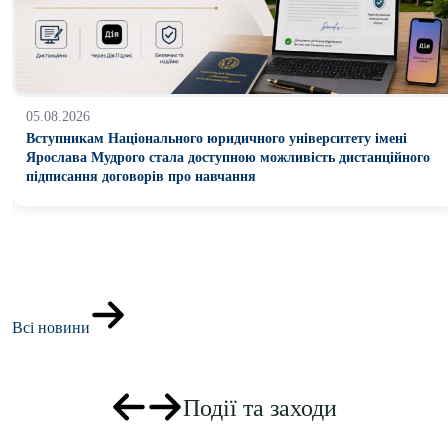
04.08.2026
Студент факультету прокуратури Микита Гаврилов став
переможцем WBC Muaythai Ukraine National Championship
Всі новини
Події та заходи