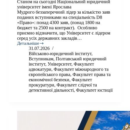
Станом на сьогодні Національний юридичний
університет імені Ярослава
Мудрого беззаперечний лідер за кількістю заяв
поданих вступниками на спеціальність D8
«Право»: понад 4300 заяв, (понад 1800 на
бюджет та 2500 на контракт). Особливо
приємно відзначити, що Університет є лідером
серед усіх державних закладів…
Детальніше
Проміжні
31.07.2026
підсумки
Військово-юридичний інститут
,
вступної
Вступникам
,
Полтавський юридичний
кампанії
інститут
,
Університет
,
Факультет
2026
адвокатури
,
Факультет міжнародного та
року:
європейського права
,
Факультет права та
тримаємо
економічної безпеки
,
Факультет
лідерські
позиції.
прокуратури
,
Факультет слідчої та
детективної діяльності
,
Факультет юстиції