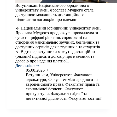
​​Вступникам Національного юридичного
університету імені Ярослава Мудрого⁠ стала
доступною можливість дистанційного
підписання договорів про навчання
🔹 Національний юридичний університет імені
Ярослава Мудрого⁠ продовжує впроваджувати
сучасні цифрові рішення, спрямовані на
створення максимально зручних, безпечних та
доступних сервісів для вступників та студентів.
🔹 Відтепер вступники можуть дистанційно
(онлайн) підписати договір про навчання та
договір про надання платної…
Детальніше
05.08.2026
Вступникам
Вступникам
,
Університет
,
Факультет
Національного
адвокатури
,
Факультет міжнародного та
юридичного
європейського права
,
Факультет права та
університету
економічної безпеки
,
Факультет
імені
прокуратури
,
Факультет слідчої та
Ярослава
детективної діяльності
,
Факультет юстиції
Мудрого⁠
стала
доступною
можливість
дистанційного