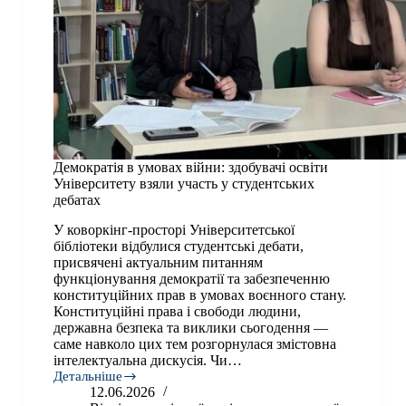
Демократія в умовах війни: здобувачі освіти
Університету взяли участь у студентських
дебатах
У коворкінг-просторі Університетської
бібліотеки відбулися студентські дебати,
присвячені актуальним питанням
функціонування демократії та забезпеченню
конституційних прав в умовах воєнного стану.
Конституційні права і свободи людини,
державна безпека та виклики сьогодення —
саме навколо цих тем розгорнулася змістовна
інтелектуальна дискусія. Чи…
Детальніше
Демократія
12.06.2026
в