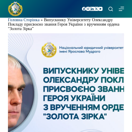
П
е
р
Головна Сторінка
»
Випускнику Університету Олександру
е
Покладу присвоєно звання Героя України з врученням ордена
й
“Золота Зірка”
т
и
д
о
в
м
і
с
т
у