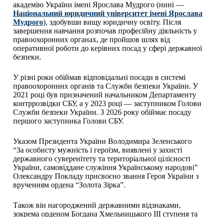
академію України імені Ярослава Мудрого (нині —
Національний юридичний університет імені Ярослава
Мудрого
), здобувши вищу юридичну освіту. Після
завершення навчання розпочав професійну діяльність у
правоохоронних органах, де пройшов шлях від
оперативної роботи до керівних посад у сфері державної
безпеки.
У різні роки обіймав відповідальні посади в системі
правоохоронних органів та Служби безпеки України. У
2021 році був призначений начальником Департаменту
контррозвідки СБУ, а у 2023 році — заступником Голови
Служби безпеки України. З 2026 року обіймає посаду
першого заступника Голови СБУ.
Указом Президента України Володимира Зеленського
“За особисту мужність і героїзм, виявлені у захисті
державного суверенітету та територіальної цілісності
України, самовіддане служіння Українському народові”
Олександру Покладу присвоєно звання Героя України з
врученням ордена “Золота Зірка”.
Також він нагороджений державними відзнаками,
зокрема орденом Богдана Хмельницького III ступеня та