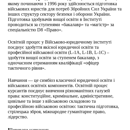
якому починаючи з 1996 року здійснюється підготовка
військових юристів для потреб Збройних Сил України та
інших структур сектору безпеки і оборони України.
Підготовка здобувачів вищої освіти в Інституті
проводиться за ступенями «бакалавр» та «магістр» за
спеціальністю D8 «Право».
Освітній процес у Військово-юридичному інституті
поєднує здобуття якісної юридичної освіти та
професійної військової освіти (L-1A, L-1B, L-1С) –
здобуття вищої освіти за ступенем бакалавр, з
одночасним отриманням кваліфікації «офіцер
тактичного рівня».
Навчання — це симбіоз класичної юридичної освіти і
військових освітніх компонентів. Освітній процес
курсантів поєднує вивчення різноманітних галузей
права: конституційне, кримінальне, адміністративне,
цивільне та інше з військовою складовою та
професійною військовою освітою: тактична підготовка,
стрілецька зброя, міжнародне гуманітарне право,
лідерство.
❗Переваги навчання: