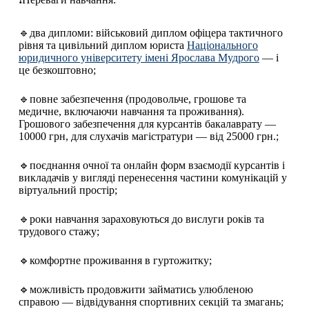
🔹два дипломи: військовий диплом офіцера тактичного
рівня та цивільний диплом юриста
Національного
юридичного університету імені Ярослава Мудрого
— і
це безкоштовно;
🔹повне забезпечення (продовольче, грошове та
медичне, включаючи навчання та проживання).
Грошового забезпечення для курсантів бакалаврату —
10000 грн, для слухачів магістратури — від 25000 грн.;
🔹поєднання очної та онлайн форм взаємодії курсантів і
викладачів у вигляді перенесення частини комунікацій у
віртуальний простір;
🔹роки навчання зараховуються до вислуги років та
трудового стажу;
🔹комфортне проживання в гуртожитку;
🔹можливість продовжити займатись улюбленою
справою — відвідування спортивних секцій та змагань;