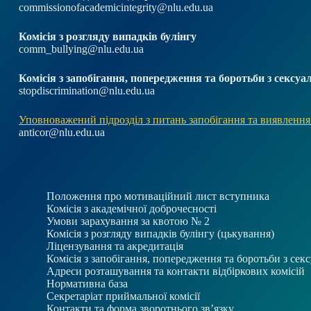
commissionofacademicintegrity@nlu.edu.ua
Комісія з розгляду випадків булінгу
comm_bullying@nlu.edu.ua
Комісія з запобігання, попередження та боротьби з секс
stopdiscrimination@nlu.edu.ua
Уповноважений підрозділ з питань запобігання та виявлення
anticor@nlu.edu.ua
Положення про мотиваційний лист вступника
Комісія з академічної доброчесності
Умови зарахування за квотою № 2
Комісія з розгляду випадків булінгу (цькування)
Ліцензування та акредитація
Комісія з запобігання, попередження та боротьби з се
Адреси розташування та контакти відбіркових комісій
Нормативна база
Секретаріат приймальної комісії
Контакти та форма зворотнього зв’язку