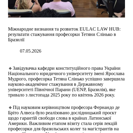
Міжнародне визнання та розвиток EULAC LAW HUB:
результати стажування професорки Тетяни Слінько в
Бразилії
07.05.2026
🔹Завідувачка кафедри конституційного права України
Національного юридичного університету імені Ярослава
Мудрого, професорка Тетяна Слінько успішно завершила
науково-академічне стажування в Державному
університеті Північної Парани (UENP, Бразилія), яке
тривало з листопада 2025 року по квітень 2026 року.
🔹Під науковим керівництвом професора Фернандо де
Бріто Алвеса було реалізовано дослідницький проєкт
щодо гарантій свободи слова в країнах Латинської
Америки. Важливим етапом візиту стала серія лекцій
професорки для бразильських колег та магістрантів на