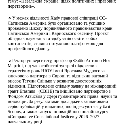
тему: «Незалежна Україна: шлях політичних і правових
перетворень».
🔹У межах діяльності Хабу правової співпраці ЄС-
Латинська Америка було організовано та успішно
проведено Школу порівняльного правознавства країн
Латинської Америки і Карибського басейну. Проєкт
об’єднав науковців та здобувачів освіти з обох
континентів, ставши потужною платформою для
професійного діалогу.
🔹Ректор університету, професор Фабіо Антоніо Нея
Мартіні, під час особистої зустрічі підкреслив
стратегічну роль НЮУ імені Ярослава Мудрого як
ключового партнера в Європі та відзначив вагомий
внесок Тетяни Слінько у розвиток двосторонніх
відносин. Підготовлено спільну заявку на міжнародний
грант Erasmus+ (CBHE) та ініційовано партнерство з
Фондом Araucária у сфері гуманітарного права, науки та
інновацій. За результатами досліджень заплановано
серію публікацій у виданнях, що індексуються у базі
Scopus, а також запуск інноваційного онлайн-курсу
«Comparative Constitutional Justice» у 2026–2027
навчальному році.