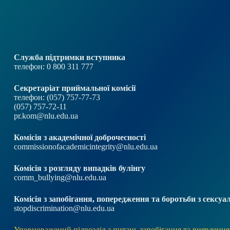
Служба підтримки вступника
телефон: 0 800 311 777
Секретаріат приймальної комісії
телефон: (057) 757-77-73
(057) 757-72-11
pr.kom@nlu.edu.ua
Комісія з академічної доброчесності
commissionofacademicintegrity@nlu.edu.ua
Комісія з розгляду випадків булінгу
comm_bullying@nlu.edu.ua
Комісія з запобігання, попередження та боротьби з секс
stopdiscrimination@nlu.edu.ua
Уповноважений підрозділ з питань запобігання та виявлення