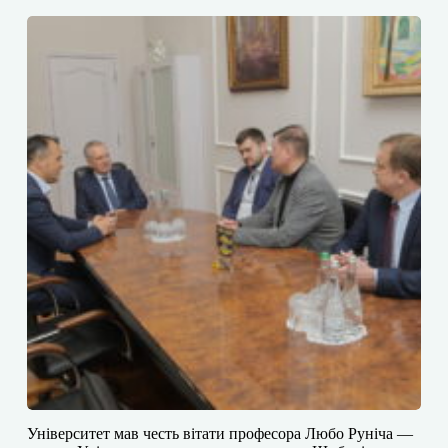
​​Університет мав честь вітати професора Любо Руніча —