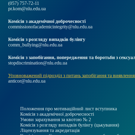
(057) 757-72-11
pr.kom@nlu.edu.ua
Комісія з академічної доброчесності
commissionofacademicintegrity@nlu.edu.ua
Комісія з розгляду випадків булінгу
comm_bullying@nlu.edu.ua
Комісія з запобігання, попередження та боротьби з секс
stopdiscrimination@nlu.edu.ua
Уповноважений підрозділ з питань запобігання та виявлення
anticor@nlu.edu.ua
Положення про мотиваційний лист вступника
Комісія з академічної доброчесності
Умови зарахування за квотою № 2
Комісія з розгляду випадків булінгу (цькування)
Ліцензування та акредитація