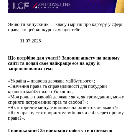
Якщо ти випускник 11 класу і мрієш про кар’єру у сфері
права, то цей конкурс саме для тебе!
31.07.2025
Що потрібно для участі? Заповни анкету на нашому
сайті та подай своє найкраще есе на одну із
запропонованих тем:
«Україна – правова держава майбутнього»;
«Значення права та справедливості для побудови
кращого майбутнього України»;
«Моя роль в правовій державі: як я, як громадянин, можу
сприяти дотриманню прав та свобод?»;
«Як історичне минуле впливає на розвиток держави?»;
«Як я прагну стати юристом змінюючи світ через призму
права?».
І найцікавіше! За найкращу роботу ти отримаєш