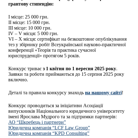
грантову стипендію:
І місце: 25 000 грн.
ІІ місце: 15 000 грн.
ІІІ місце: 10 000 грн.
IV – V місця: 5 000 грн.
VI – X місця: сертифікат на безкоштовне опублікування
тез у збірнику робіт Всеукраїнської науково-практичної
конференції «Теорія та практика сучасної
юриспруденції» протягом 5 років.
Конкурс триває
з 1 квітня по 1 вересня 2025 року
.
Заявки та роботи приймаються до 15 серпня 2025 року
включно.
Деталі та правила конкурсу знаходь
на нашому сайті
!
Конкурс проводиться за ініціативи Асоціації
випускників Національного юридичного університету
імені Ярослава Мудрого та за підтримки партнерів:
АО “Шкребець і партнери”
Юридична компанія “LCF Law Group”
Юридична компанія “KPD Consulting”