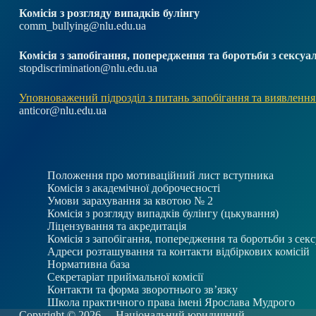
Комісія з розгляду випадків булінгу
comm_bullying@nlu.edu.ua
Комісія з запобігання, попередження та боротьби з секс
stopdiscrimination@nlu.edu.ua
Уповноважений підрозділ з питань запобігання та виявлення
anticor@nlu.edu.ua
Положення про мотиваційний лист вступника
Комісія з академічної доброчесності
Умови зарахування за квотою № 2
Комісія з розгляду випадків булінгу (цькування)
Ліцензування та акредитація
Комісія з запобігання, попередження та боротьби з се
Адреси розташування та контакти відбіркових комісій
Нормативна база
Секретаріат приймальної комісії
Контакти та форма зворотнього зв’язку
Школа практичного права імені Ярослава Мудрого
Copyright © 2026 -
Національний юридичний