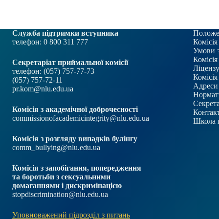
Служба підтримки вступника
Положе
телефон: 0 800 311 777
Комісія
Умови 
Комісія
Секретаріат приймальної комісії
Ліцензу
телефон: (057) 757-77-73
Комісія
(057) 757-72-11
Адреси 
pr.kom@nlu.edu.ua
Нормат
Секрета
Комісія з академічної доброчесності
Контакт
commissionofacademicintegrity@nlu.edu.ua
Школа 
Комісія з розгляду випадків булінгу
comm_bullying@nlu.edu.ua
Комісія з запобігання, попередження
та боротьби з сексуальними
домаганнями і дискримінацією
stopdiscrimination@nlu.edu.ua
Уповноважений підрозділ з питань