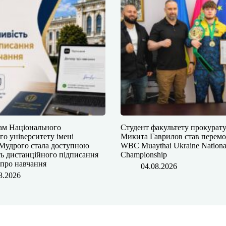
кам Національного
Студент факультету прокурат
о університету імені
Микита Гаврилов став перем
Мудрого⁠ стала доступною
WBC Muaythai Ukraine Nationa
ь дистанційного підписання
Championship
 про навчання
04.08.2026
8.2026