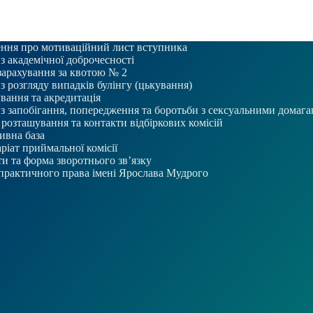
ння про мотиваційний лист вступника
 з академічної доброчесності
зарахування за квотою № 2
 з розгляду випадків булінгу (цькування)
вання та акредитація
 з запобігання, попередження та боротьби з сексуальними домаг
розташування та контакти відбіркових комісій
ивна база
ріат приймальної комісії
и та форма зворотнього зв’язку
практичного права імені Ярослава Мудрого