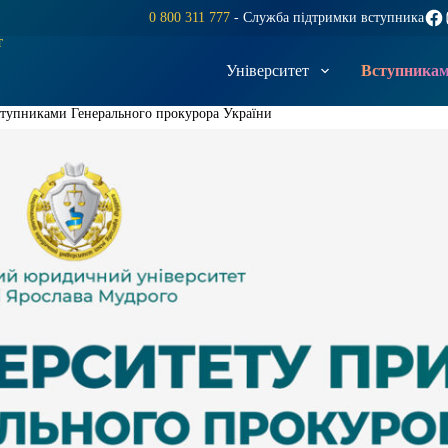
Fac
0 800 311 777
- Служба підтримки вступника
т
Університет
Вступника
ступниками Генерального прокурора України