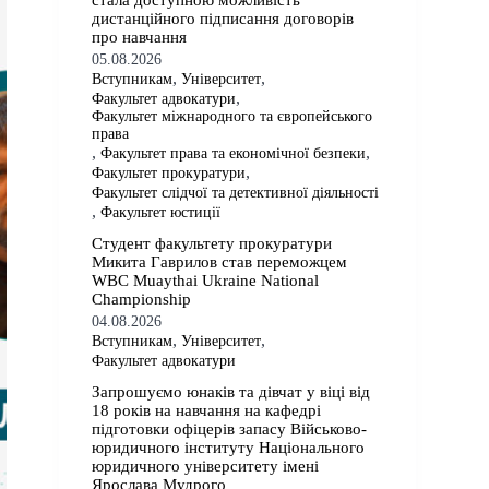
стала доступною можливість
дистанційного підписання договорів
про навчання
05.08.2026
,
,
Вступникам
Університет
,
Факультет адвокатури
Факультет міжнародного та європейського
права
,
,
Факультет права та економічної безпеки
,
Факультет прокуратури
Факультет слідчої та детективної діяльності
,
Факультет юстиції
Студент факультету прокуратури
Микита Гаврилов став переможцем
WBC Muaythai Ukraine National
Championship
04.08.2026
,
,
Вступникам
Університет
Факультет адвокатури
Запрошуємо юнаків та дівчат у віці від
18 років на навчання на кафедрі
підготовки офіцерів запасу Військово-
юридичного інституту Національного
юридичного університету імені
Ярослава Мудрого