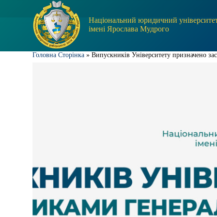
П
е
Національний юридичний університе
р
імені Ярослава Мудрого
е
й
т
Головна Сторінка
»
Випускників Університету призначено за
и
д
о
в
м
і
с
т
у