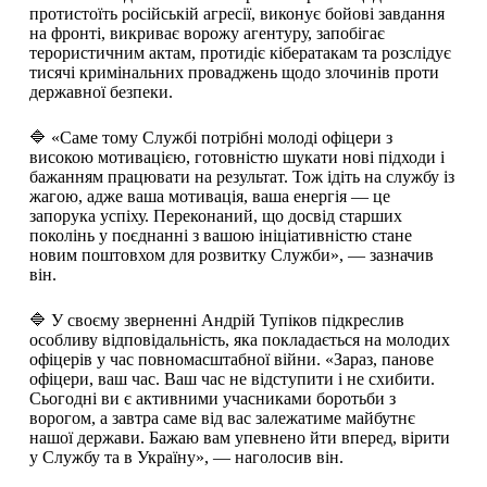
протистоїть російській агресії, виконує бойові завдання
на фронті, викриває ворожу агентуру, запобігає
терористичним актам, протидіє кібератакам та розслідує
тисячі кримінальних проваджень щодо злочинів проти
державної безпеки.
🔷 «Саме тому Службі потрібні молоді офіцери з
високою мотивацією, готовністю шукати нові підходи і
бажанням працювати на результат. Тож ідіть на службу із
жагою, адже ваша мотивація, ваша енергія — це
запорука успіху. Переконаний, що досвід старших
поколінь у поєднанні з вашою ініціативністю стане
новим поштовхом для розвитку Служби», — зазначив
він.
🔷 У своєму зверненні Андрій Тупіков підкреслив
особливу відповідальність, яка покладається на молодих
офіцерів у час повномасштабної війни. «Зараз, панове
офіцери, ваш час. Ваш час не відступити і не схибити.
Сьогодні ви є активними учасниками боротьби з
ворогом, а завтра саме від вас залежатиме майбутнє
нашої держави. Бажаю вам упевнено йти вперед, вірити
у Службу та в Україну», — наголосив він.