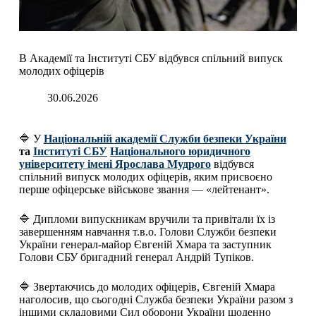
В Академії та Інституті СБУ відбувся спільний випуск
молодих офіцерів
30.06.2026
🔷 У
Національній академії Служби безпеки України
та
Інституті СБУ
Національного юридичного
університету імені Ярослава Мудрого
відбувся
спільний випуск молодих офіцерів, яким присвоєно
перше офіцерське військове звання — «лейтенант».
🔷 Дипломи випускникам вручили та привітали їх із
завершенням навчання т.в.о. Голови Служби безпеки
України генерал-майор Євгеній Хмара та заступник
Голови СБУ бригадний генерал Андрій Тупіков.
🔷 Звертаючись до молодих офіцерів, Євгеній Хмара
наголосив, що сьогодні Служба безпеки України разом з
іншими складовими Сил оборони України щоденно