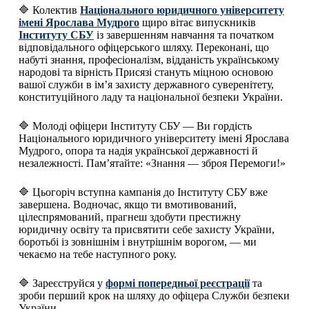
🔷 Колектив
Національного юридичного університету
імені Ярослава Мудрого
щиро вітає випускників
Інституту СБУ
із завершенням навчання та початком
відповідального офіцерського шляху. Переконані, що
набуті знання, професіоналізм, відданість українському
народові та вірність Присязі стануть міцною основою
вашої служби в ім’я захисту державного суверенітету,
конституційного ладу та національної безпеки України.
🔷 Молоді офіцери Інституту СБУ — Ви гордість
Національного юридичного університету імені Ярослава
Мудрого, опора та надія української державності й
незалежності. Пам’ятайте: «Знання — зброя Перемоги!»
🔷 Цьогоріч вступна кампанія до Інституту СБУ вже
завершена. Водночас, якщо ти вмотивований,
цілеспрямований, прагнеш здобути престижну
юридичну освіту та присвятити себе захисту України,
боротьбі із зовнішнім і внутрішнім ворогом, — ми
чекаємо на тебе наступного року.
🔷 Зареєструйся у
формі попередньої реєстрації
та
зроби перший крок на шляху до офіцера Служби безпеки
України.