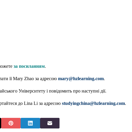
;
 можете
за посиланням
.
лати її Mary Zhao за адресою
mary@hzlearning.com
.
айського Університету і повідомить про наступні дії.
ртайтеся до Lina Li за адресою
studyingchina@hzlearning.com
.