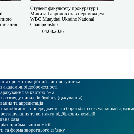
Студент факультету прокуратури
ні
Микита Гаврилов став переможцем
тупною
WBC Muaythai Ukraine National
дписання
Championship
04.08.2026
ння про мотиваційний лист вступника
 з академічної доброчесності
зарахування за квотою № 2
 з розгляду випадків булінгу (цькування)
вання та акредитація
 з запобігання, попередження та боротьби з сексуальними домаг
розташування та контакти відбіркових комісій
ивна база
ріат приймальної комісії
и та форма зворотнього зв’язку