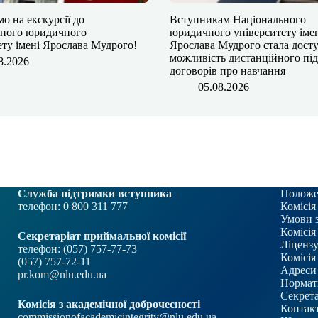
мо на екскурсії до
​​Вступникам Національного
ьного юридичного
юридичного університету іме
ету імені Ярослава Мудрого!
Ярослава Мудрого⁠ стала дос
можливість дистанційного пі
8.2026
договорів про навчання
05.08.2026
Служба підтримки вступника
Положе
телефон: 0 800 311 777
Комісія
Умови 
Комісія
Секретаріат приймальної комісії
Ліцензу
телефон: (057) 757-77-73
Комісія
(057) 757-72-11
Адреси 
pr.kom@nlu.edu.ua
Нормат
Секрета
Комісія з академічної доброчесності
Контакт
commissionofacademicintegrity@nlu.edu.ua