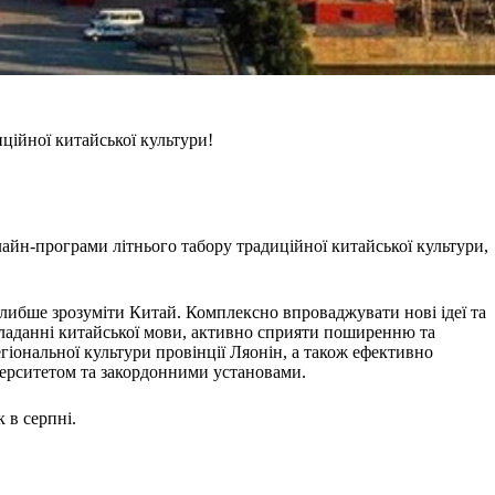
ційної китайської культури!
айн-програми літнього табору традиційної китайської культури,
 глибше зрозуміти Китай. Комплексно впроваджувати нові ідеї та
ладанні китайської мови, активно сприяти поширенню та
егіональної культури провінції Ляонін, а також ефективно
ерситетом та закордонними установами.
 в серпні.