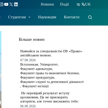
ebook
Instagram
YouTube
X
LinkedIn
Новини
Події
UK
м
Студентам
Науковцям
Контакти
Більше новин
​​Навчайся за спеціальністю D8 «Право»
англійською мовою.
07.08.2026
,
,
Вступникам
Університет
,
Факультет адвокатури
,
Факультет права та економічної безпеки
,
Факультет прокуратури
Факультет слідчої та детективної діяльності
,
Факультет юстиції
​​ Не перевіряй результат вступу
щохвилини. Це не прискорить
алгоритм, але точно виснажить тебе.
06.08.2026