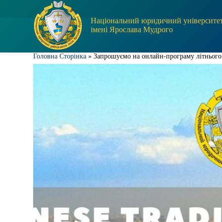
П
е
Національний юридичний університе
р
імені Ярослава Мудрого
е
й
т
Головна Сторінка
»
Запрошуємо на онлайн-програму літнього 
и
д
о
в
м
і
с
т
у