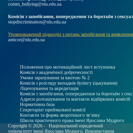
comm_bullying@nlu.edu.ua
Комісія з запобігання, попередження та боротьби з секс
stopdiscrimination@nlu.edu.ua
Уповноважений підрозділ з питань запобігання та виявлення
anticor@nlu.edu.ua
Положення про мотиваційний лист вступника
Комісія з академічної доброчесності
Умови зарахування за квотою № 2
Комісія з розгляду випадків булінгу (цькування)
Ліцензування та акредитація
Комісія з запобігання, попередження та боротьби з се
Адреси розташування та контакти відбіркових комісій
Нормативна база
Секретаріат приймальної комісії
Контакти та форма зворотнього зв’язку
Школа практичного права імені Ярослава Мудрого
Copyright © 2026 -
Національний юридичний
університет імені Ярослава Мудрого. Використання