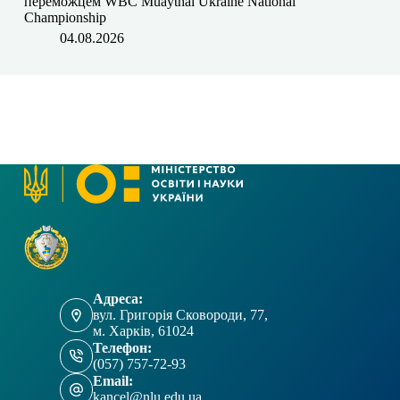
переможцем WBC Muaythai Ukraine National
Championship
04.08.2026
Адреса:
вул. Григорія Сковороди, 77,
м. Харків, 61024
Телефон:
(057) 757-72-93
Email:
kancel@nlu.edu.ua