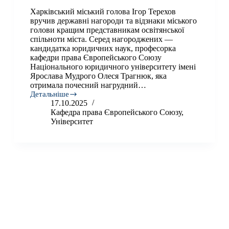
Харківський міський голова Ігор Терехов
вручив державні нагороди та відзнаки міського
голови кращим представникам освітянської
спільноти міста. Серед нагороджених —
кандидатка юридичних наук, професорка
кафедри права Європейського Союзу
Національного юридичного університету імені
Ярослава Мудрого Олеся Трагнюк, яка
отримала почесний нагрудний…
Детальніше
Професорку
17.10.2025
Університету
Кафедра права Європейського Союзу
,
Олесю
Університет
Трагнюк
відзначено
нагрудним
знаком
«За
заслуги
перед
містом-
героєм
України
Харків»
ІІІ
ступеня