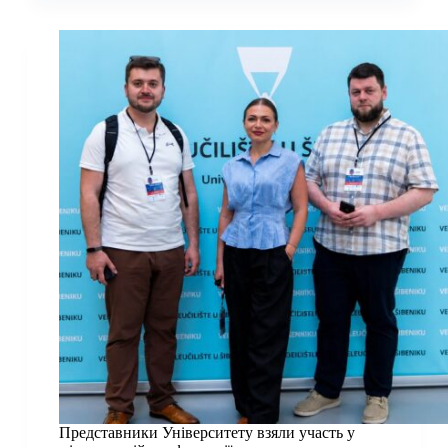
Європейського
Союзу
Університету
Катерині
Шалупні
Представники Університету взяли участь у