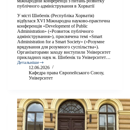
міжнародній конференції з питань розвитку
публічного адміністрування в Хорватії
У місті Шибенік (Республіка Хорватія)
відбулася XVI Міжнародна науково-практична
конференція «Development of Public
Administration» («Розвиток публічного
адміністрування»), присвячена темі «Smart
Administration for a Smart Society» («Розумне
врядування для розумного суспільства»).
Організаторами заходу виступили Університет
прикладних наук м. Шибенік та Університет…
Детальніше
Представники
12.06.2026
Університету
Кафедра права Європейського Союзу
,
взяли
Університет
участь
у
міжнародній
конференції
з
питань
розвитку
публічного
адміністрування
в
Хорватії