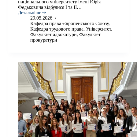
національного університету імені Юрія
Федьковича відбулися І та ІІ…
Детальніше
Представники
29.05.2026
Університету
Кафедра права Європейського Союзу
,
взяли
Кафедра трудового права
,
Університет
,
участь
Факультет адвокатури
,
Факультет
у
прокуратури
роботі
І
та
ІІ
Весняних
шкіл
ЄС
і
НАТО