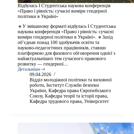
Відбулась І Студентська наукова конференція
«Право і рівність: сучасні виміри гендерної
політики в Україні»
🔹У змішаному форматі відбулась І Студентська
наукова конференція «Право і рівність: сучасні
виміри гендерної політики в Україні». 🔹Захід
об’єднав понад 100 здобувачів освіти та
науково-педагогічних працівників, ставши
платформою для фахового обговорення однієї з
найактуальніших тем сучасного правового
розвитку — гендерної…
Детальніше
Відбулась
09.04.2026
І
Відділ молодіжної політики та виховної
Студентська
роботи
,
Інститут Служби безпеки
наукова
України
,
Кафедра права Європейського
конференція
Союзу
,
Кафедра теорії та історії права
,
«Право
Кафедра трудового права
,
Університет
і
рівність:
сучасні
виміри
гендерної
політики
в