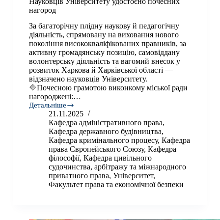
Науковців Університету удостоєно почесних
нагород
За багаторічну плідну наукову й педагогічну
діяльність, спрямовану на виховання нового
покоління висококваліфікованих правників, за
активну громадянську позицію, самовіддану
волонтерську діяльність та вагомий внесок у
розвиток Харкова й Харківської області —
відзначено науковців Університету.
🔷Почесною грамотою виконкому міської ради
нагороджені:…
Детальніше
Науковців
21.11.2025
Університету
Кафедра адміністративного права
,
удостоєно
Кафедра державного будівництва
,
почесних
Кафедра кримінального процесу
,
Кафедра
нагород
права Європейського Союзу
,
Кафедра
філософії
,
Кафедра цивільного
судочинства, арбітражу та міжнародного
приватного права
,
Університет
,
Факультет права та економічної безпеки