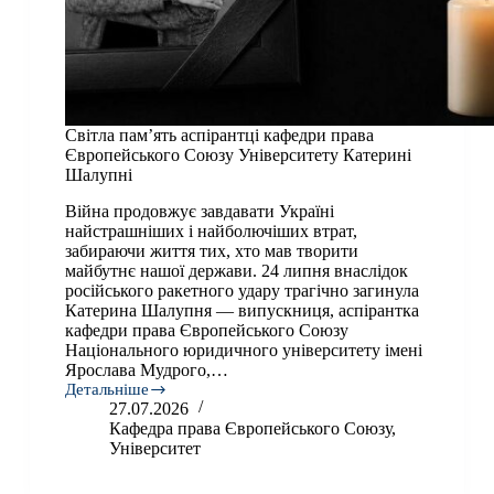
​​Світла пам’ять аспірантці кафедри права
Європейського Союзу Університету Катерині
Шалупні
Війна продовжує завдавати Україні
найстрашніших і найболючіших втрат,
забираючи життя тих, хто мав творити
майбутнє нашої держави. 24 липня внаслідок
російського ракетного удару трагічно загинула
Катерина Шалупня — випускниця, аспірантка
кафедри права Європейського Союзу
Національного юридичного університету імені
Ярослава Мудрого,…
Детальніше
27.07.2026
Світла
Кафедра права Європейського Союзу
,
пам’ять
Університет
аспірантці
кафедри
права