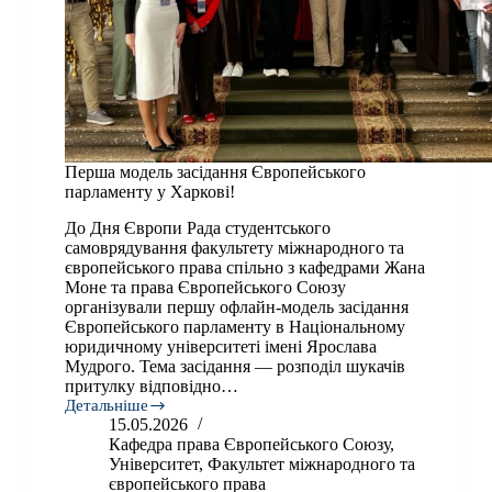
Перша модель засідання Європейського
парламенту у Харкові!
До Дня Європи Рада студентського
самоврядування факультету міжнародного та
європейського права спільно з кафедрами Жана
Моне та права Європейського Союзу
організували першу офлайн-модель засідання
Європейського парламенту в Національному
юридичному університеті імені Ярослава
Мудрого. Тема засідання — розподіл шукачів
притулку відповідно…
Детальніше
Перша
15.05.2026
модель
Кафедра права Європейського Союзу
,
засідання
Університет
,
Факультет міжнародного та
Європейського
європейського права
парламенту