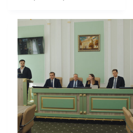
у
Харкові!