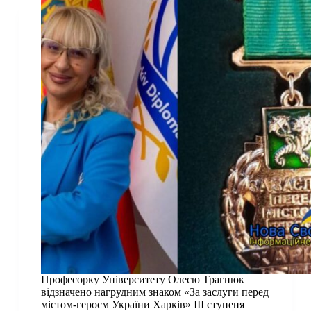
Професорку Університету Олесю Трагнюк
відзначено нагрудним знаком «За заслуги перед
містом-героєм України Харків» ІІІ ступеня