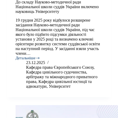
До складу Науково-методичної ради
Національної школи суддів України включено
науковиць Університету
19 грудня 2025 року відбулося розширене
засідання Науково-методичної ради
Національної школи суддів України, під час
якого було підбито підсумки діяльності
установи у 2025 році та визначено ключові
орієнтири розвитку системи суддівської освіти
на наступний період. У засіданні взяли участь
члени…
Детальніше
До
23.12.2025
складу
Кафедра права Європейського Союзу
,
Науково-
Кафедра цивільного судочинства,
методичної
арбітражу та міжнародного приватного
ради
права
,
Кафедра цивільної юстиції та
Національної
адвокатури
,
Університет
школи
суддів
України
включено
науковиць
Університету