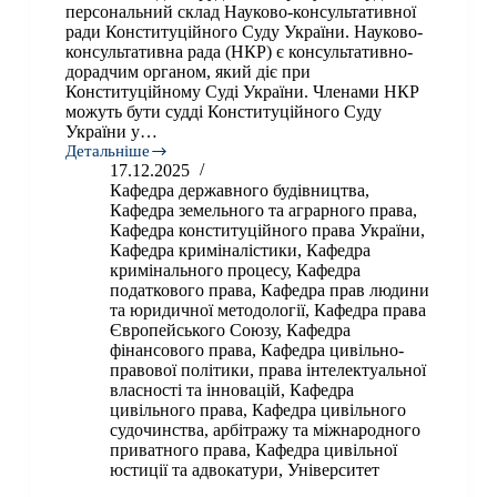
персональний склад Науково-консультативної
ради Конституційного Суду України. Науково-
консультативна рада (НКР) є консультативно-
дорадчим органом, який діє при
Конституційному Суді України. Членами НКР
можуть бути судді Конституційного Суду
України у…
Детальніше
19
17.12.2025
науковців
Кафедра державного будівництва
,
Університету
Кафедра земельного та аграрного права
,
увійшли
Кафедра конституційного права України
,
до
Кафедра криміналістики
,
Кафедра
Науково-
кримінального процесу
,
Кафедра
консультативної
податкового права
,
Кафедра прав людини
ради
Конституційного
та юридичної методології
,
Кафедра права
Суду
Європейського Союзу
,
Кафедра
України
фінансового права
,
Кафедра цивільно-
правової політики, права інтелектуальної
власності та інновацій
,
Кафедра
цивільного права
,
Кафедра цивільного
судочинства, арбітражу та міжнародного
приватного права
,
Кафедра цивільної
юстиції та адвокатури
,
Університет