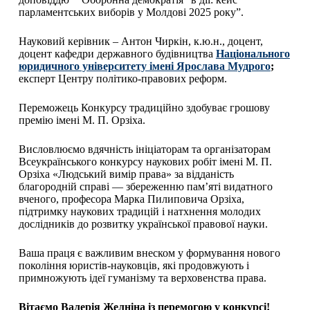
парламентських виборів у Молдові 2025 року”.
Науковий керівник – Антон Чиркін, к.ю.н., доцент,
доцент кафедри державного будівництва
Національного
юридичного університету імені Ярослава Мудрого
;
експерт Центру політико-правових реформ.
Переможець Конкурсу традиційно здобуває грошову
премію імені М. П. Орзіха.
Висловлюємо вдячність ініціаторам та організаторам
Всеукраїнського конкурсу наукових робіт імені М. П.
Орзіха «Людський вимір права» за відданість
благородній справі — збереженню пам’яті видатного
вченого, професора Марка Пилиповича Орзіха,
підтримку наукових традицій і натхнення молодих
дослідників до розвитку української правової науки.
Ваша праця є важливим внеском у формування нового
покоління юристів-науковців, які продовжують і
примножують ідеї гуманізму та верховенства права.
Вітаємо Валерія Желніна із перемогою у конкурсі!