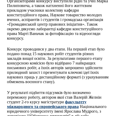
Організаторами конкурсу виступили рідні та учні Марка
Пилиповича, а також натхненні його життєвим
прикладом учасники колективу кафедри
конституційного права, Наукове товариство молодих
вчених, аспірантів і студентів і громадська організація
«Громадянський центр правових ініціатив». Також
окремо дякуємо лаборантці кафедри конституційного
права Марті Ваньчак за фотофіксацію та відеоогляди
конкурсу.
Конкурс проводився у два етапи. На перший етап було
подано понад 15 наукових робіт студентів різних
закладів вищої освіти. За результатами першого етапу
конкурсною комісією було відібрано 7 найкращих
письмових робіт, а їхніх авторів запрошено здійснити
прилюдний захист і презентувати ключові ідеї їхніх
наукових праць у дистанційному форматі (з урахуванням
обмежень воєнного стану).
У результаті підбиття підсумків було визначено
переможну роботу, автором якої став Валерій Желнін
студент 2-го курсу магістратури
факультету
міжнародного та європейського права
Національного
юридичного університету імені Ярослава Мудрого, з
доповіддю ““Оборонна демократія” в дії: кейс