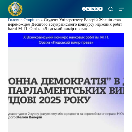
П
е
р
Головна Сторінка
»
Студент Університету Валерій Желнін став
е
переможцем Десятого всеукраїнського конкурсу наукових робіт
й
імені М. П. Орзіха «Людський вимір права»
т
и
д
о
в
м
і
с
т
у