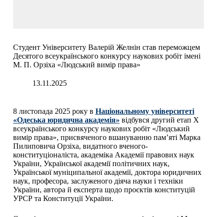
Студент Університету Валерій Желнін став переможцем
Десятого всеукраїнського конкурсу наукових робіт імені
М. П. Орзіха «Людський вимір права»
13.11.2025
8 листопада 2025 року в
Національному університеті
«Одеська юридична академія»
відбувся другий етап Х
всеукраїнського конкурсу наукових робіт «Людський
вимір права», присвяченого вшануванню пам’яті Марка
Пилиповича Орзіха, видатного вченого-
конституціоналіста, академіка Академії правових наук
України, Української академії політичних наук,
Української муніципальної академії, доктора юридичних
наук, професора, заслуженого діяча науки і техніки
України, автора й експерта щодо проєктів конституцій
УРСР та Конституції України.