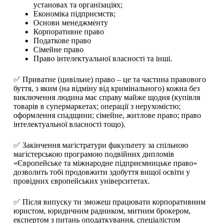
установах та організаціях;
Економіка підприємств;
Основи менеджменту
Корпоративне право
Податкове право
Сімейне право
Право інтелектуальної власності та інші.
✅ Приватне (цивільне) право – це та частина правового
буття, з яким (на відміну від кримінального) кожна без
виключення людина має справу майже щодня (купівля
товарів в супермаркетах; операції з нерухомістю;
оформлення спадщини; сімейне, житлове право; право
інтелектуальної власності тощо).
✅ Закінчення магістратури факультету за спільною
магістерською програмою подвійних дипломів
«Європейське та міжнародне підприємницьке право»
дозволить тобі продовжити здобуття вищої освіти у
провідних європейських університетах.
✅ Після випуску ти зможеш працювати корпоративним
юристом, юридичним радником, митним брокером,
експертом з питань оподаткування, спеціалістом