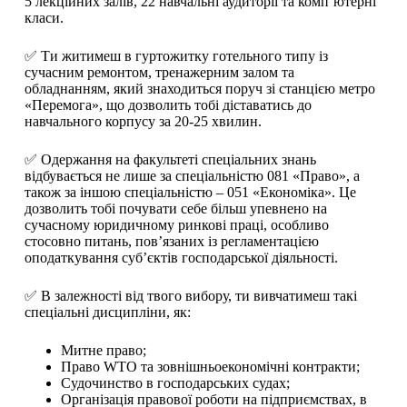
5 лекційних залів, 22 навчальні аудиторії та комп’ютерні
класи.
✅ Ти житимеш в гуртожитку готельного типу із
сучасним ремонтом, тренажерним залом та
обладнанням, який знаходиться поруч зі станцією метро
«Перемога», що дозволить тобі діставатись до
навчального корпусу за 20-25 хвилин.
✅ Одержання на факультеті спеціальних знань
відбувається не лише за спеціальністю 081 «Право», а
також за іншою спеціальністю – 051 «Економіка». Це
дозволить тобі почувати себе більш упевнено на
сучасному юридичному ринкові праці, особливо
стосовно питань, пов’язаних із регламентацією
оподаткування суб’єктів господарської діяльності.
✅ В залежності від твого вибору, ти вивчатимеш такі
спеціальні дисципліни, як:
Митне право;
Право WTO та зовнішньоекономічні контракти;
Судочинство в господарських судах;
Організація правової роботи на підприємствах, в