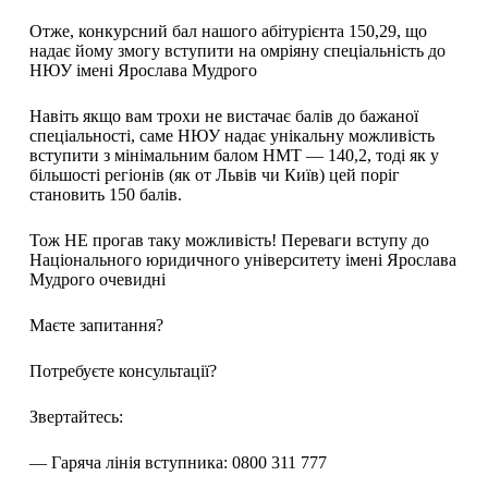
Отже, конкурсний бал нашого абітурієнта 150,29, що
надає йому змогу вступити на омріяну спеціальність до
НЮУ імені Ярослава Мудрого
Навіть якщо вам трохи не вистачає балів до бажаної
спеціальності, саме НЮУ надає унікальну можливість
вступити з мінімальним балом НМТ — 140,2, тоді як у
більшості регіонів (як от Львів чи Київ) цей поріг
становить 150 балів.
Тож НЕ прогав таку можливість! Переваги вступу до
Національного юридичного університету імені Ярослава
Мудрого очевидні
Маєте запитання?
Потребуєте консультації?
Звертайтесь:
— Гаряча лінія вступника: 0800 311 777