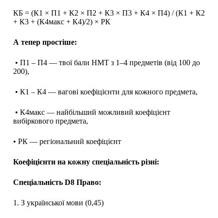
КБ = (К1 × П1 + К2 × П2 + К3 × П3 + К4 × П4) / (К1 + К2
+ К3 + (К4макс + К4)/2) × РК
А тепер простіше:
• П1 – П4 — твої бали НМТ з 1–4 предметів (від 100 до
200),
• К1 – К4 — вагові коефіцієнти для кожного предмета,
• К4макс — найбільший можливий коефіцієнт
вибіркового предмета,
• РК — регіональний коефіцієнт
Коефіцієнти на кожну спеціальність різні:
Спеціальність D8 Право:
1. З української мови (0,45)