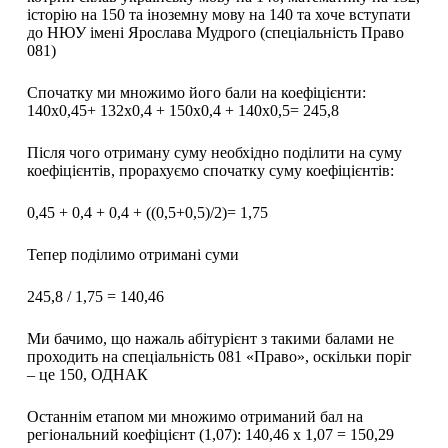
історію на 150 та іноземну мову на 140 та хоче вступати
до НЮУ імені Ярослава Мудрого (спеціальність Право
081)
Спочатку ми множимо його бали на коефіцієнти:
140х0,45+ 132х0,4 + 150х0,4 + 140х0,5= 245,8
Після чого отриману суму необхідно поділити на суму
коефіцієнтів, прорахуємо спочатку суму коефіцієнтів:
0,45 + 0,4 + 0,4 + ((0,5+0,5)/2)= 1,75
Тепер поділимо отримані суми
245,8 / 1,75 = 140,46
Ми бачимо, що нажаль абітурієнт з такими балами не
проходить на спеціальність 081 «Право», оскільки поріг
– це 150, ОДНАК
Останнім етапом ми множимо отриманий бал на
регіональний коефіцієнт (1,07): 140,46 х 1,07 = 150,29