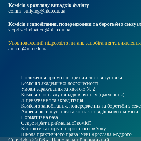
Комісія з розгляду випадків булінгу
comm_bullying@nlu.edu.ua
Комісія з запобігання, попередження та боротьби з секс
stopdiscrimination@nlu.edu.ua
Уповноважений підрозділ з питань запобігання та виявлення
anticor@nlu.edu.ua
Положення про мотиваційний лист вступника
Комісія з академічної доброчесності
Умови зарахування за квотою № 2
Комісія з розгляду випадків булінгу (цькування)
Ліцензування та акредитація
Комісія з запобігання, попередження та боротьби з се
Адреси розташування та контакти відбіркових комісій
Нормативна база
Секретаріат приймальної комісії
Контакти та форма зворотнього зв’язку
Школа практичного права імені Ярослава Мудрого
Copyright © 2026 -
Національний юридичний