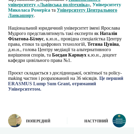
університету «Львівська політехніка»
,
Університету
Миколаса Ромеріса
та
Університету Центрального
Ланкаширу
.
Національний юридичний університет імені Ярослава
Мудрого представлятимуть такі експерти як
Наталія
Філатова-Білоус
, к.ю.н., провідна спеціалістка Центру
права, етики та цифрових технологій,
Тетяна Цувіна
,
д.ю.н., голова Центру медіації та альтернативного
вирішення спорів, та
Богдан Карнаух
к.ю.н., доцент
кафедри цивільного права №1.
Проєкт складається з дослідницької, освітньої та policy-
making частин і розрахований на 36 місяців.
Це перший
ERASMUS Lump Sum Grant, отриманий
Університетом.
ПОПЕРЕДНІЙ
НАСТУПНИЙ