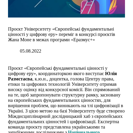
Проєкт Університету «Європейські фундаментальні
цінності у цифрову еру» переміг в конкурсі проєктів
Жана Моне в межах програми «Еразмус+»
05.08.2022
Проєкт «Європейські фундаментальні цінності у
цифрову еру», координаторкою якого виступає
Юлія
Размєтаєва
, к.ю.н., доцентка, голова Центру права,
етики та цифрових технологій Університету отримав
високу оцінку від конкурсної комісії. Він спрямований
на те, щоб запропонувати структурну рамку, засновану
на європейських фундаментальних цінностях, для
вирішення проблем, що виникають на тлі цифровізації в
Україні. З цією метою на базі Університету буде створено
Міждисциплінарний дослідницький хаб з європейських
фундаментальних цінностей і цифровізації. Експертна
команда проєкту представлена українськими та
зарубіжними дослідниками з
Національного