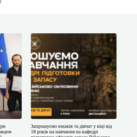
ури
Запрошуємо юнаків та дівчат у віці від
ожцем
18 років на навчання на кафедрі