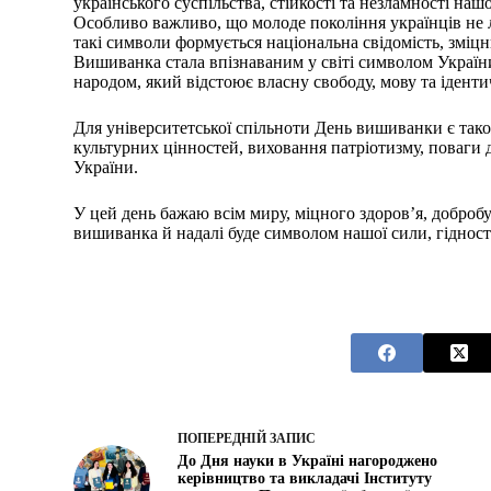
українського суспільства, стійкості та незламності на
Особливо важливо, що молоде покоління українців не л
такі символи формується національна свідомість, зміц
Вишиванка стала впізнаваним у світі символом Україн
народом, який відстоює власну свободу, мову та іденти
Для університетської спільноти День вишиванки є так
культурних цінностей, виховання патріотизму, поваги 
України.
У цей день бажаю всім миру, міцного здоров’я, добробу
вишиванка й надалі буде символом нашої сили, гідност
ПОПЕРЕДНІЙ
ЗАПИС
​​До Дня науки в Україні нагороджено
керівництво та викладачі Інституту