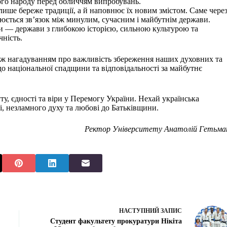
шого народу перед обличчям випробувань.
ише береже традиції, а й наповнює їх новим змістом. Саме чере
нюється зв’язок між минулим, сучасним і майбутнім держави.
и — держави з глибокою історією, сильною культурою та
чність.
ож нагадуванням про важливість збереження наших духовних та
до національної спадщини та відповідальності за майбутнє
ту, єдності та віри у Перемогу України. Нехай українська
і, незламного духу та любові до Батьківщини.
Ректор Університету Анатолій Гетьма
НАСТУПНИЙ
ЗАПИС
Студент факультету прокуратури Нікіта