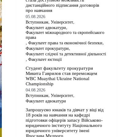
стала доступною можливість
дистанційного підписання договорів
про навчання
05.08.2026
,
,
Вступникам
Університет
,
Факультет адвокатури
Факультет міжнародного та європейського
права
,
,
Факультет права та економічної безпеки
,
Факультет прокуратури
Факультет слідчої та детективної діяльності
,
Факультет юстиції
Студент факультету прокуратури
Микита Гаврилов став переможцем
WBC Muaythai Ukraine National
Championship
04.08.2026
,
,
Вступникам
Університет
Факультет адвокатури
Запрошуємо юнаків та дівчат у віці від
18 років на навчання на кафедрі
підготовки офіцерів запасу Військово-
юридичного інституту Національного
юридичного університету імені
Ярослава Мудрого