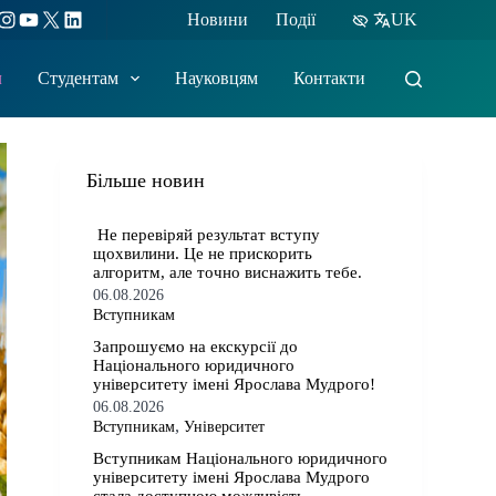
ebook
Instagram
YouTube
X
LinkedIn
Новини
Події
UK
м
Студентам
Науковцям
Контакти
Більше новин
​​ Не перевіряй результат вступу
щохвилини. Це не прискорить
алгоритм, але точно виснажить тебе.
06.08.2026
Вступникам
​​Запрошуємо на екскурсії до
Національного юридичного
університету імені Ярослава Мудрого!
06.08.2026
,
Вступникам
Університет
​​Вступникам Національного юридичного
університету імені Ярослава Мудрого⁠