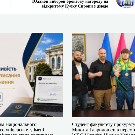
Юданов виборов бронзову нагороду на
відкритому Кубку Європи з дзюдо
кам Національного
Студент факультету прокурат
о університету імені
Микита Гаврилов став перем