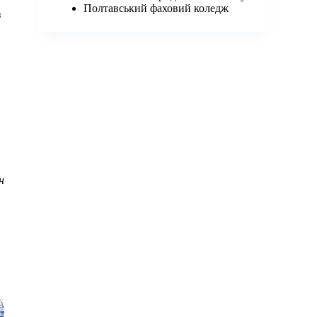
Полтавський фаховий коледж
з
н