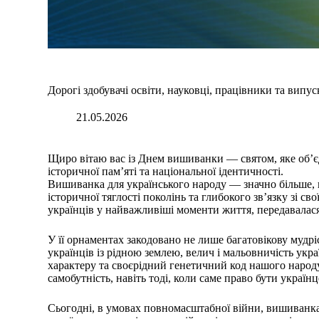
Дорогі здобувачі освіти, науковці, працівники та випу
21.05.2026
Щиро вітаю вас із Днем вишиванки — святом, яке об’єд
історичної пам’яті та національної ідентичності.
Вишиванка для українського народу — значно більше, н
історичної тяглості поколінь та глибокого зв’язку зі 
українців у найважливіші моменти життя, передавалася
У її орнаментах закодовано не лише багатовікову мудрі
українців із рідною землею, велич і мальовничість ук
характеру та своєрідний генетичний код нашого народу.
самобутність, навіть тоді, коли саме право бути українц
Сьогодні, в умовах повномасштабної війни, вишиванка 