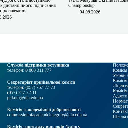
Мудрого⁠ стала доступною
WBC Muaythai Ukraine Nationa
ь дистанційного підписання
Championship
 про навчання
04.08.2026
8.2026
Служба підтримки вступника
Положе
телефон: 0 800 311 777
Комісія
Умови 
Комісія
Секретаріат приймальної комісії
Ліцензу
телефон: (057) 757-77-73
Комісія
(057) 757-72-11
Адреси 
pr.kom@nlu.edu.ua
Нормат
Секрета
Комісія з академічної доброчесності
Контакт
commissionofacademicintegrity@nlu.edu.ua
Школа 
Комісія з розгляду випадків булінгу