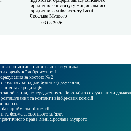
l
підготовки офіцерів запасу Військово-
юридичного інституту Національного
юридичного університету імені
Ярослава Мудрого
03.08.2026
ння про мотиваційний лист вступника
 з академічної доброчесності
зарахування за квотою № 2
 з розгляду випадків булінгу (цькування)
вання та акредитація
 з запобігання, попередження та боротьби з сексуальними домаг
розташування та контакти відбіркових комісій
ивна база
ріат приймальної комісії
и та форма зворотнього зв’язку
практичного права імені Ярослава Мудрого