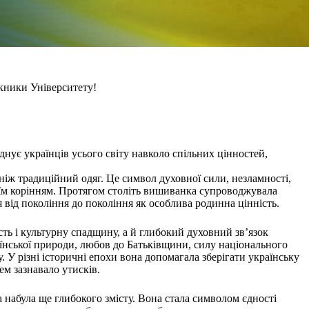
скники Університету!
нує українців усього світу навколо спільних цінностей,
іж традиційний одяг. Це символ духовної сили, незламності,
своїм корінням. Протягом століть вишиванка супроводжувала
 від покоління до покоління як особлива родинна цінність.
сть і культурну спадщину, а й глибокий духовний зв’язок
раїнської природи, любов до Батьківщини, силу національного
 У різні історичні епохи вона допомагала зберігати українську
ем зазнавало утисків.
набула ще глибокого змісту. Вона стала символом єдності