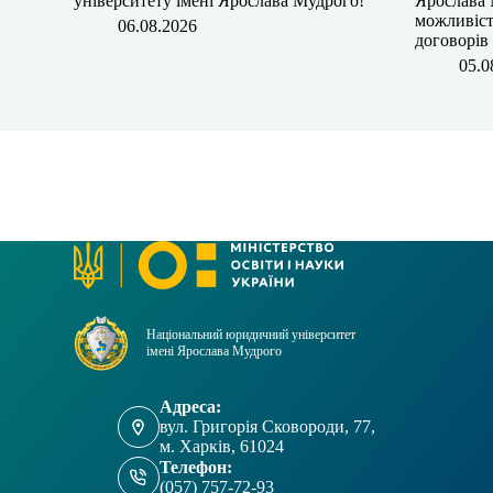
університету імені Ярослава Мудрого!
Ярослава 
можливіст
06.08.2026
договорів
05.0
Національний юридичний університет
імені Ярослава Мудрого
Адреса:
вул. Григорія Сковороди, 77,
м. Харків, 61024
Телефон:
(057) 757-72-93