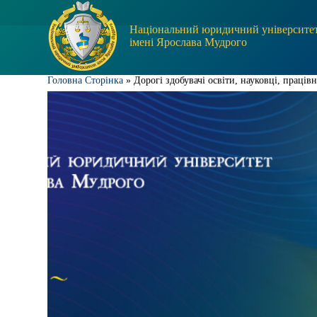
П
е
Національний юридичний університе
р
імені Ярослава Мудрого
е
й
т
Головна Сторінка
»
Дорогі здобувачі освіти, науковці, праці
и
д
о
в
м
і
с
т
у