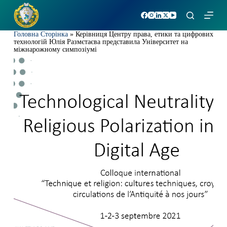
П
е
р
Головна Сторінка
»
Керівниця Центру права, етики та цифрових
е
технологій Юлія Размєтаєва представила Університет на
й
міжнарожному симпозіумі
т
и
д
о
в
м
і
с
т
у