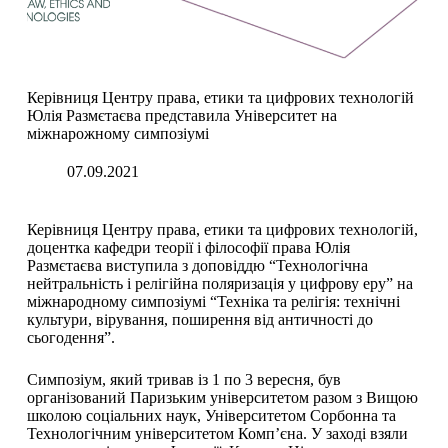
Керівниця Центру права, етики та цифрових технологій
Юлія Размєтаєва представила Університет на
міжнарожному симпозіумі
07.09.2021
Керівниця Центру права, етики та цифрових технологій,
доцентка кафедри теорії і філософії права Юлія
Размєтаєва виступила з доповіддю “Технологічна
нейтральність і релігійна поляризація у цифрову еру” на
міжнародному симпозіумі “Техніка та релігія: технічні
культури, вірування, поширення від античності до
сьогодення”.
Симпозіум, який тривав із 1 по 3 вересня, був
організований Паризьким університетом разом з Вищою
школою соціальних наук, Університетом Сорбонна та
Технологічним університетом Комп’єна. У заході взяли