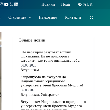
ebook
Instagram
YouTube
X
LinkedIn
Новини
Події
UK
м
Студентам
Науковцям
Контакти
Більше новин
​​ Не перевіряй результат вступу
щохвилини. Це не прискорить
алгоритм, але точно виснажить тебе.
06.08.2026
Вступникам
​​Запрошуємо на екскурсії до
Національного юридичного
університету імені Ярослава Мудрого!
06.08.2026
,
Вступникам
Університет
​​Вступникам Національного юридичного
університету імені Ярослава Мудрого⁠