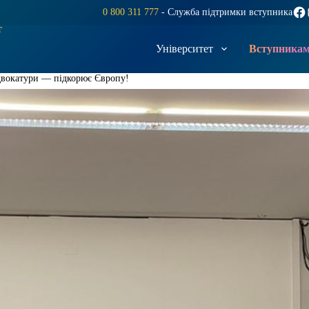
Fac
0 800 311 777
- Служба підтримки вступника
т
Університет
Вступника
двокатури — підкорює Європу!