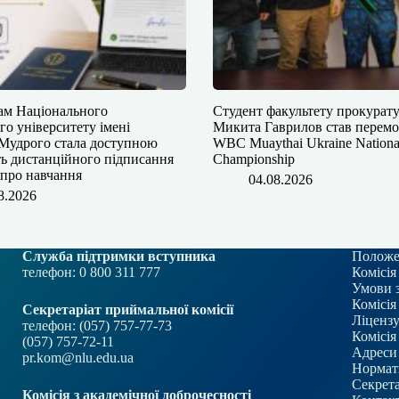
кам Національного
Студент факультету прокурат
о університету імені
Микита Гаврилов став перем
Мудрого⁠ стала доступною
WBC Muaythai Ukraine Nationa
ь дистанційного підписання
Championship
 про навчання
04.08.2026
8.2026
Служба підтримки вступника
Положе
телефон: 0 800 311 777
Комісія
Умови 
Комісія
Секретаріат приймальної комісії
Ліцензу
телефон: (057) 757-77-73
Комісія
(057) 757-72-11
Адреси 
pr.kom@nlu.edu.ua
Нормат
Секрета
Комісія з академічної доброчесності