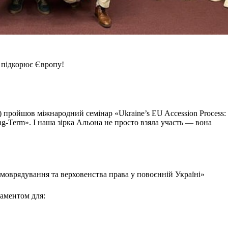
 підкорює Європу!
) пройшов міжнародний семінар «Ukraine’s EU Accession Process:
 Long-Term». І наша зірка Альона не просто взяла участь — вона
амоврядування та верховенства права у повоєнній Україні»
даментом для: