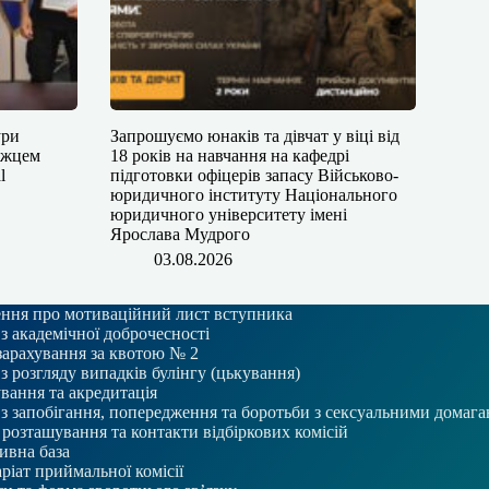
ури
Запрошуємо юнаків та дівчат у віці від
ожцем
18 років на навчання на кафедрі
l
підготовки офіцерів запасу Військово-
юридичного інституту Національного
юридичного університету імені
Ярослава Мудрого
03.08.2026
ння про мотиваційний лист вступника
 з академічної доброчесності
зарахування за квотою № 2
 з розгляду випадків булінгу (цькування)
вання та акредитація
 з запобігання, попередження та боротьби з сексуальними домаг
розташування та контакти відбіркових комісій
ивна база
ріат приймальної комісії