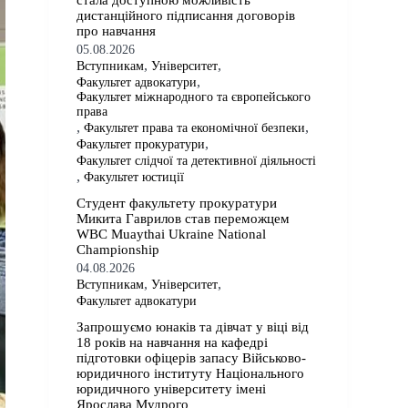
стала доступною можливість
дистанційного підписання договорів
про навчання
05.08.2026
,
,
Вступникам
Університет
,
Факультет адвокатури
Факультет міжнародного та європейського
права
,
,
Факультет права та економічної безпеки
,
Факультет прокуратури
Факультет слідчої та детективної діяльності
,
Факультет юстиції
Студент факультету прокуратури
Микита Гаврилов став переможцем
WBC Muaythai Ukraine National
Championship
04.08.2026
,
,
Вступникам
Університет
Факультет адвокатури
Запрошуємо юнаків та дівчат у віці від
18 років на навчання на кафедрі
підготовки офіцерів запасу Військово-
юридичного інституту Національного
юридичного університету імені
Ярослава Мудрого