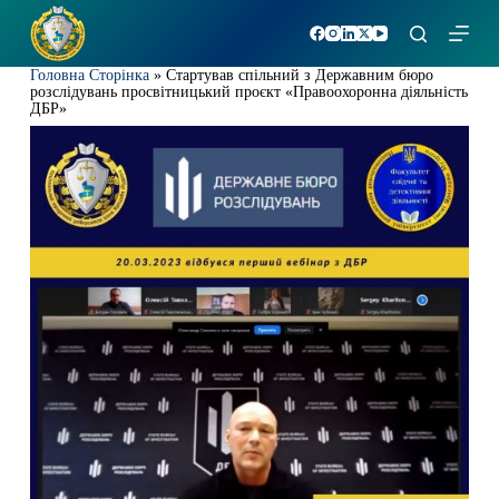
П
е
р
Головна Сторінка
»
Стартував спільний з Державним бюро
е
розслідувань просвітницький проєкт «Правоохоронна діяльність
й
ДБР»
т
и
д
о
в
м
і
с
т
у