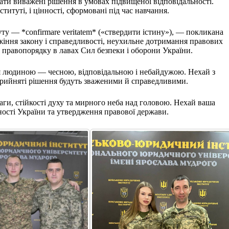
вати виважені рішення в умовах підвищеної відповідальності.
титуті, і цінності, сформовані під час навчання.
ту — *confirmare veritatem* («ствердити істину»), — покликана
жіння закону і справедливості, неухильне дотримання правових
 правопорядку в лавах Сил безпеки і оборони України.
ся людиною — чесною, відповідальною і небайдужою. Нехай з
прийняті рішення будуть зваженими й справедливими.
ги, стійкості духу та мирного неба над головою. Нехай ваша
ності України та утвердження правової держави.