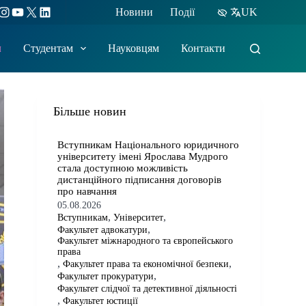
ebook
Instagram
YouTube
X
LinkedIn
Новини
Події
UK
м
Студентам
Науковцям
Контакти
Більше новин
​​Вступникам Національного юридичного
університету імені Ярослава Мудрого⁠
стала доступною можливість
дистанційного підписання договорів
про навчання
05.08.2026
,
,
Вступникам
Університет
,
Факультет адвокатури
Факультет міжнародного та європейського
права
,
,
Факультет права та економічної безпеки
,
Факультет прокуратури
Факультет слідчої та детективної діяльності
,
Факультет юстиції