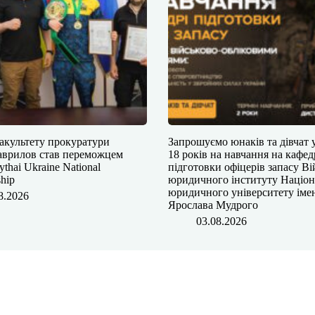
акультету прокуратури
Запрошуємо юнаків та дівчат у
аврилов став переможцем
18 років на навчання на кафед
hai Ukraine National
підготовки офіцерів запасу Ві
hip
юридичного інституту Націон
юридичного університету іме
8.2026
Ярослава Мудрого
03.08.2026