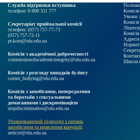
Служба підтримки вступника
Положе
телефон: 0 800 311 777
Комісія
Умови 
Комісія
Секретаріат приймальної комісії
Ліцензу
телефон: (057) 757-77-73
Комісія
(057) 757-72-11
Адреси 
pr.kom@nlu.edu.ua
Нормат
Секрета
Комісія з академічної доброчесності
Контакт
commissionofacademicintegrity@nlu.edu.ua
Школа 
Комісія з розгляду випадків булінгу
comm_bullying@nlu.edu.ua
Комісія з запобігання, попередження
та боротьби з сексуальними
домаганнями і дискримінацією
stopdiscrimination@nlu.edu.ua
Уповноважений підрозділ з питань
запобігання та виявлення корупції
:
anticor@nlu.edu.ua