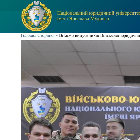
П
е
Національний юридичний університе
р
імені Ярослава Мудрого
е
й
т
Головна Сторінка
»
Вітаємо випускників Військово-юридично
и
д
о
в
м
і
с
т
у