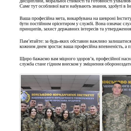
дисципліни, моральної стійкості та готовності ухвалю
Саме тут особливої ваги набувають знання, здобуті в Інс
Ваша професійна мета, викарбувана на шевроні Інститу
бути постійним орієнтиром у службі. Вона означає слу
принципів, захист державних інтересів та утвердження
Пам’ятайте: за будь-яких обставин важливо залишати
кожним днем зростає ваша професійна впевненість, а 
Щиро бажаємо вам міцного здоров’я, професійної насна
служба стане гідним внеском у зміцнення обороноздат