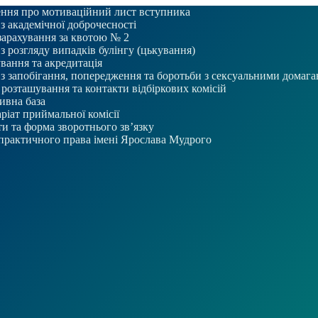
ння про мотиваційний лист вступника
 з академічної доброчесності
зарахування за квотою № 2
 з розгляду випадків булінгу (цькування)
вання та акредитація
 з запобігання, попередження та боротьби з сексуальними домаг
розташування та контакти відбіркових комісій
ивна база
ріат приймальної комісії
и та форма зворотнього зв’язку
практичного права імені Ярослава Мудрого