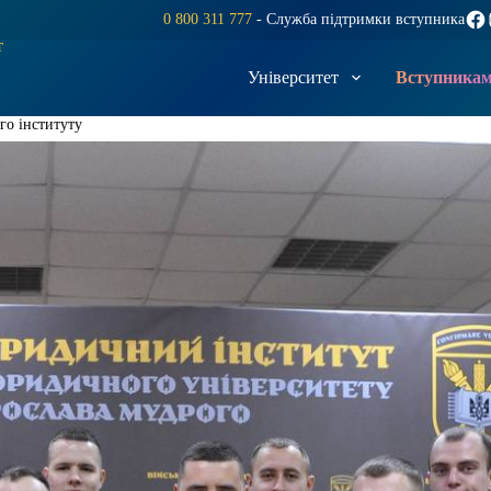
Fac
0 800 311 777
- Служба підтримки вступника
т
Університет
Вступника
го інституту