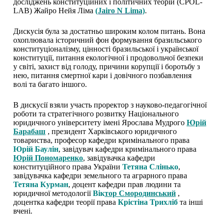
досліджень конституційних і політичних теорій (CPOL-
LAB) Жайро Нейя Ліма
(Jairo N Lima)
.
Дискусія була за достатньо широким колом питань. Вона
охоплювала історичний фон формування бразильського
конституціоналізму, цінності бразильської і української
конституції, питання екологічної і продовольчої безпеки
у світі, захист від голоду, причини корупції і боротьбу з
нею, питання смертної кари і довічного позбавлення
волі та багато іншого.
В дискусії взяли участь проректор з науково-педагогічної
роботи та стратегічного розвитку Національного
юридичного університету імені Ярослава Мудрого
Юрій
Барабаш
, президент Харківського юридичного
товариства, професор кафедри кримінального права
Юрій Баулін
, завідувач кафедри кримінального права
Юрій Пономаренко
, завідувачка кафедри
конституційного права України
Тетяна Слінько
,
завідувачка кафедри земельного та аграрного права
Тетяна Курман
, доцент кафедри прав людини та
юридичної методології
Вік
тор Смородинський
,
доцентка кафедри теорії права
Крістіна Трихліб
та інші
вчені.