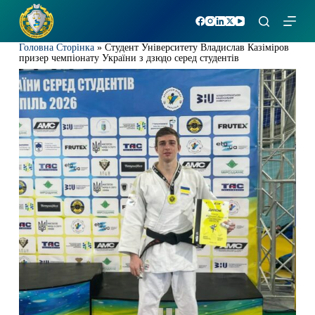
П
е
р
Головна Сторінка
»
Студент Університету Владислав Казіміров
е
призер чемпіонату України з дзюдо серед студентів
й
т
и
д
о
в
м
і
с
т
у