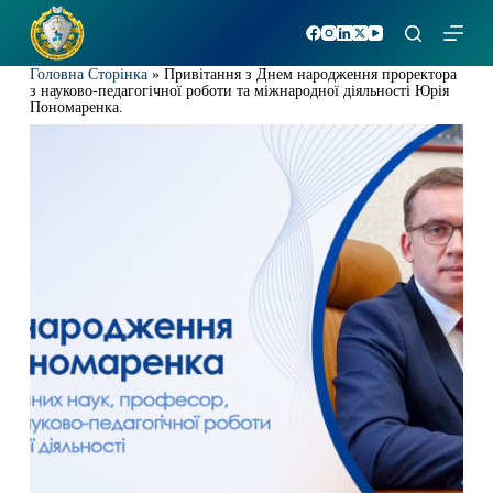
П
е
р
Головна Сторінка
»
Привітання з Днем народження проректора
е
з науково-педагогічної роботи та міжнародної діяльності Юрія
й
Пономаренка.
т
и
д
о
в
м
і
с
т
у