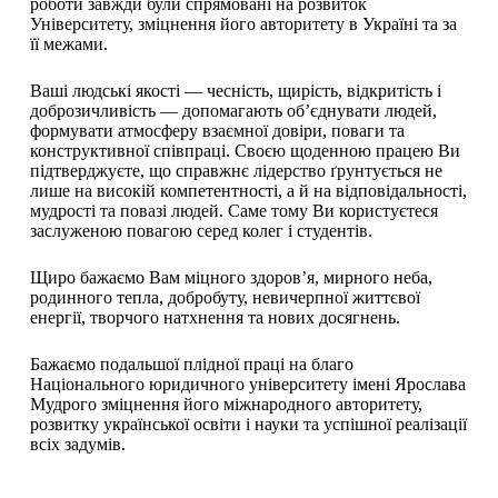
роботи завжди були спрямовані на розвиток
Університету, зміцнення його авторитету в Україні та за
її межами.
Ваші людські якості — чесність, щирість, відкритість і
доброзичливість — допомагають об’єднувати людей,
формувати атмосферу взаємної довіри, поваги та
конструктивної співпраці. Своєю щоденною працею Ви
підтверджуєте, що справжнє лідерство ґрунтується не
лише на високій компетентності, а й на відповідальності,
мудрості та повазі людей. Саме тому Ви користуєтеся
заслуженою повагою серед колег і студентів.
Щиро бажаємо Вам міцного здоров’я, мирного неба,
родинного тепла, добробуту, невичерпної життєвої
енергії, творчого натхнення та нових досягнень.
Бажаємо подальшої плідної праці на благо
Національного юридичного університету імені Ярослава
Мудрого зміцнення його міжнародного авторитету,
розвитку української освіти і науки та успішної реалізації
всіх задумів.