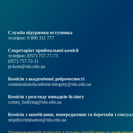
Служба підтримки вступника
телефон: 0 800 311 777
Секретаріат приймальної комісії
телефон: (057) 757-77-73
(057) 757-72-11
pr.kom@nlu.edu.ua
Комісія з академічної доброчесності
commissionofacademicintegrity@nlu.edu.ua
Комісія з розгляду випадків булінгу
comm_bullying@nlu.edu.ua
Комісія з запобігання, попередження та боротьби з секс
stopdiscrimination@nlu.edu.ua
Уповноважений підрозділ з питань запобігання та виявлення