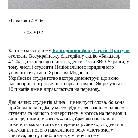
«Бакалавр 4.5.0»
17.08.2022
Близько місяця тому
Благодійний фонд Сергія Притули
оголосив Всеукраїнську благодійну акцію «Бакалавр
4.5.0», до якої доєдналися студенти 19-ти ЗВО України, у
тому числі і студенти Національного юридичного
університету імені Ярослава Мудрого.
Українське студентство вкотре демонструє, що воно
пасіонарне, патріотичне та організоване. Як результат –
10 пікапів вже відправляються на передову.
Для наших студентів війна – це не пусті слова, бо вона
прийшла в наш дім, у місто, рідне для кожного нашого
студента та нашого Університету: у когось на передовій
одногрупники, у когось – тато, брат чи навіть мама. І
поки військові стоять на передніх рубежах, студенти в
очікуванні нового навчального року мають змогу
вчитися, щоб у найближчому майбутньому