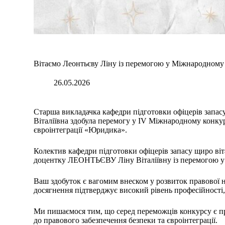
Вітаємо Леонтьєву Ліну із перемогою у Міжнародному
26.05.2026
Старша викладачка кафедри підготовки офіцерів зап
Віталіївна здобула перемогу у IV Міжнародному конкур
євроінтеграції «Юридика».
Колектив кафедри підготовки офіцерів запасу щиро ві
доцентку ЛЕОНТЬЄВУ Ліну Віталіївну із перемогою 
Ваш здобуток є вагомим внеском у розвиток правової н
досягнення підтверджує високий рівень професійності, 
Ми пишаємося тим, що серед переможців конкурсу є п
до правового забезпечення безпеки та євроінтеграції.