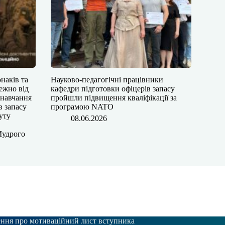
юнаків та
Науково-педагогічні працівники
лежно від
кафедри підготовки офіцерів запасу
 навчання
пройшли підвищення кваліфікації за
в запасу
програмою NATO
уту
08.06.2026
Мудрого
ння про мотиваційний лист вступника