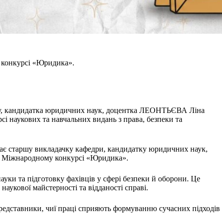
 конкурсі «Юридика».
асу, кандидатка юридичних наук, доцентка ЛЕОНТЬЄВА Ліна
сі наукових та навчальних видань з права, безпеки та
тає старшу викладачку кафедри, кандидаткy юридичних наук,
у Міжнародному конкурсі «Юридика».
ауки та підготовку фахівців у сфері безпеки й оборони. Це
наукової майстерності та відданості справі.
редставники, чиї праці сприяють формуванню сучасних підходів