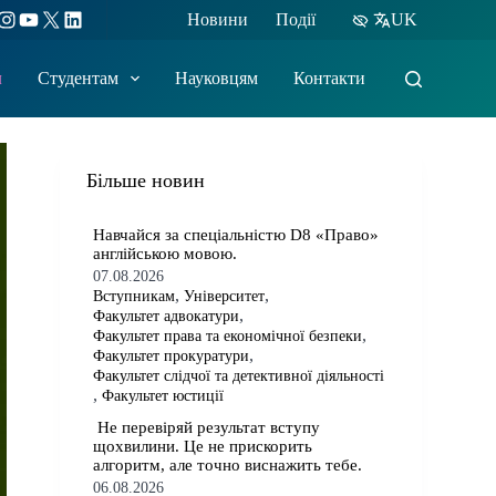
ebook
Instagram
YouTube
X
LinkedIn
Новини
Події
UK
м
Студентам
Науковцям
Контакти
Більше новин
​​Навчайся за спеціальністю D8 «Право»
англійською мовою.
07.08.2026
,
,
Вступникам
Університет
,
Факультет адвокатури
,
Факультет права та економічної безпеки
,
Факультет прокуратури
Факультет слідчої та детективної діяльності
,
Факультет юстиції
​​ Не перевіряй результат вступу
щохвилини. Це не прискорить
алгоритм, але точно виснажить тебе.
06.08.2026