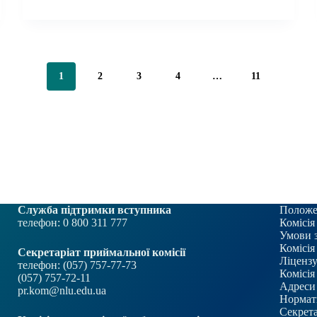
Університету
на
зустріч
з
представниками
Ради
1
2
3
4
…
11
бізнес-
омбудсмена
Служба підтримки вступника
Положе
телефон: 0 800 311 777
Комісія
Умови 
Комісія
Секретаріат приймальної комісії
Ліцензу
телефон: (057) 757-77-73
Комісія
(057) 757-72-11
Адреси 
pr.kom@nlu.edu.ua
Нормат
Секрета