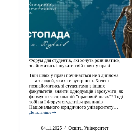
​​Форум для студентів, які хочуть розвиватись,
знайомитись і шукати свій шлях у праві
Твій шлях у праві починається не з диплома
— а з людей, яких ти зустрінеш. Хочеш
познайомитись зі студентами з інших
факультетів, знайти однодумців і зрозуміти, як
формується справжній “правовий шлях”? Тоді
тобі на I Форум студентів-правників
Національного юридичного університету…
Детальніше
Форум
для
04.11.2025
Освіта
,
Університет
студентів,