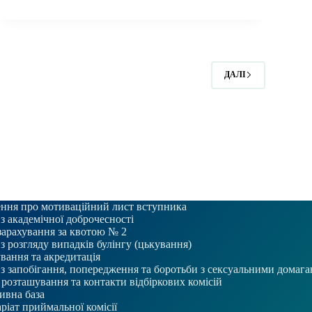
адвокатури
—
підкорює
Європу!
ДАЛІ
ння про мотиваційний лист вступника
 з академічної доброчесності
зарахування за квотою № 2
 з розгляду випадків булінгу (цькування)
вання та акредитація
 з запобігання, попередження та боротьби з сексуальними домаг
розташування та контакти відбіркових комісій
ивна база
ріат приймальної комісії