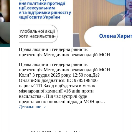
Права людини і гендерна рівність:
презентація Методичних рекомендацій МОН
Права людини і гендерна рівність:
презентація Методичних рекомендацій МОН
Коли? 3 грудня 2025 року, 12:50 год.Де?
ОнлайнЯк доєднатися: ID: 9785198406
пароль:1111 Захід відбудеться в межах
міжнародної кампанії «16 днів проти
насильства». Під час зустрічі буде
представлено оновлені підходи МОН до…
Детальніше
Права
людини
і
гендерна
рівність: