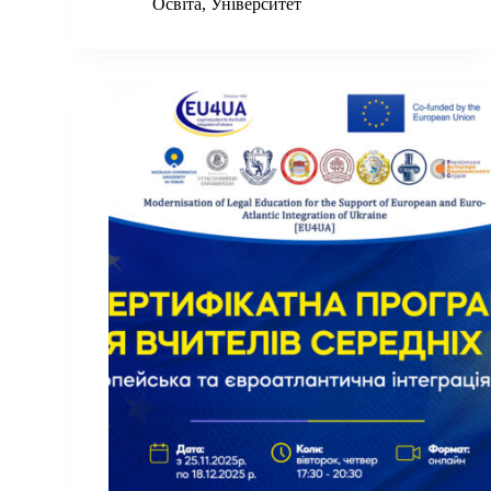
Освіта
,
Університет
навчання
для
викладачів
дисциплін
адміністративно-
правового
циклу
закладів
вищої
освіти