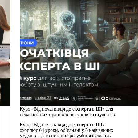
підсумками
2024-
2025
років!
Курс «Від початківця до експерта в ШІ» для
педагогічних працівників, учнів та студентів
Курс «Від початківця до експерта в ШІ»
охоплює 64 уроки, об’єднані у 6 навчальних
модулів, і дає системне розуміння сучасних