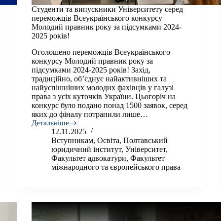
Студенти та випускники Університету серед
переможців Всеукраїнського конкурсу
Молодий правник року за підсумками 2024-
2025 років!
Оголошено переможців Всеукраїнського
конкурсу Молодий правник року за
підсумками 2024-2025 років! Захід,
традиційно, об’єднує найактивніших та
найуспішніших молодих фахівців у галузі
права з усіх куточків України. Цьогоріч на
конкурс було подано понад 1500 заявок, серед
яких до фіналу потрапили лише…
Детальніше
Студенти
12.11.2025
та
Вступникам
,
Освіта
,
Полтавський
випускники
юридичний інститут
,
Університет
,
Університету
Факультет адвокатури
,
Факультет
серед
міжнародного та європейського права
переможців
Всеукраїнського
конкурсу
Молодий
правник
року
за