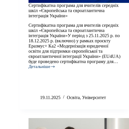
Сертифікатна програма для вчителів середніх
шкіл «Європейська та євроатлантична
інтеграція України»
Сертифікатна програма для вчителів середніх
шкіл «Європейська та євроатлантична
інтеграція України»У період з 25.11.2025 р. по
18.12.2025 р. (включно) у рамках проєкту
Еразмус+ Ка2 «Модернізація юридичної
освіти для підтримки європейської та
євроатлантичної інтеграції України» (EU4UA)
буде проведено сертифікатна програму для…
Детальніше
Сертифікатна
програма
для
вчителів
середніх
шкіл
19.11.2025
Освіта
,
Університет
«Європейська
та
євроатлантична
інтеграція
України»