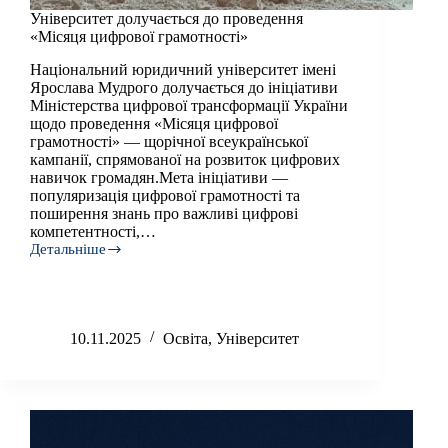
Університет долучається до проведення
«Місяця цифрової грамотності»
Національний юридичний університет імені
Ярослава Мудрого долучається до ініціативи
Міністерства цифрової трансформації України
щодо проведення «Місяця цифрової
грамотності» — щорічної всеукраїнської
кампанії, спрямованої на розвиток цифрових
навичок громадян.Мета ініціативи —
популяризація цифрової грамотності та
поширення знань про важливі цифрові
компетентності,…
Детальніше
Університет
долучається
до
проведення
«Місяця
10.11.2025
Освіта
,
Університет
цифрової
грамотності»