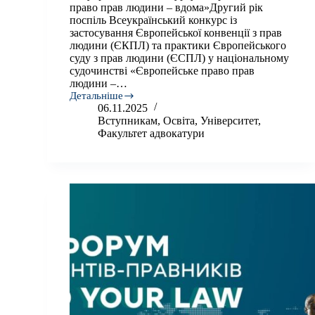
право прав людини – вдома»Другий рік
поспіль Всеукраїнський конкурс із
застосування Європейської конвенції з прав
людини (ЄКПЛ) та практики Європейського
суду з прав людини (ЄСПЛ) у національному
судочинстві «Європейське право прав
людини –…
Детальніше
Студенти
06.11.2025
Університету
Вступникам
,
Освіта
,
Університет
,
—
Факультет адвокатури
переможці
Всеукраїнського
конкурсу
«Європейське
право
прав
людини
–
вдома»