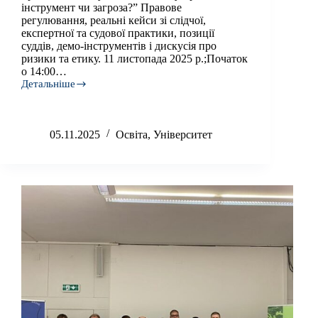
інструмент чи загроза?” Правове
регулювання, реальні кейси зі слідчої,
експертної та судової практики, позиції
суддів, демо-інструментів і дискусія про
ризики та етику. 11 листопада 2025 р.;Початок
о 14:00…
Детальніше
Запрошуємо
до
участі
у
05.11.2025
Освіта
,
Університет
воркшопі
для
правників:
“Штучний
інтелект
у
праві
—
інструмент
чи
загроза?”