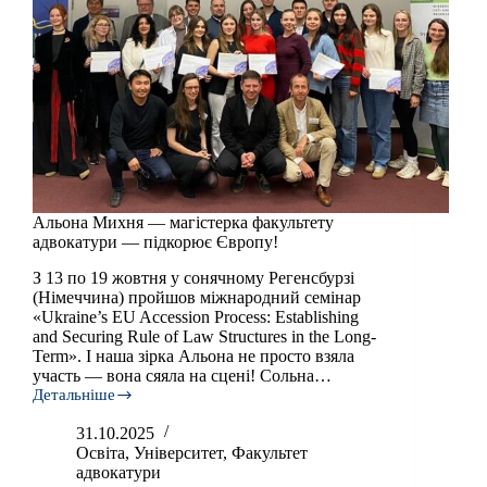
Альона Михня — магістерка факультету
адвокатури — підкорює Європу!
З 13 по 19 жовтня у сонячному Регенсбурзі
(Німеччина) пройшов міжнародний семінар
«Ukraine’s EU Accession Process: Establishing
and Securing Rule of Law Structures in the Long-
Term». І наша зірка Альона не просто взяла
участь — вона сяяла на сцені! Сольна…
Детальніше
Альона
Михня
31.10.2025
—
Освіта
,
Університет
,
Факультет
магістерка
адвокатури
факультету