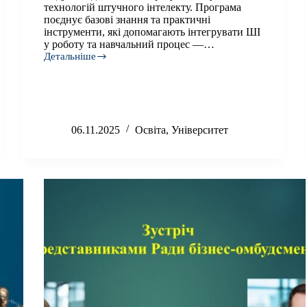
технологій штучного інтелекту. Програма
поєднує базові знання та практичні
інструменти, які допомагають інтегрувати ШІ
у роботу та навчальний процес —…
Детальніше
Курс
«Від
початківця
до
експерта
в
06.11.2025
Освіта
,
Університет
ШІ»
для
педагогічних
працівників,
учнів
та
студентів