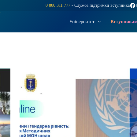
Fac
0 800 311 777
- Служба підтримки вступника
т
Університет
Вступника