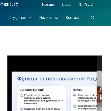
ebook
Instagram
YouTube
X
LinkedIn
Новини
Події
UK
м
Студентам
Науковцям
Контакти