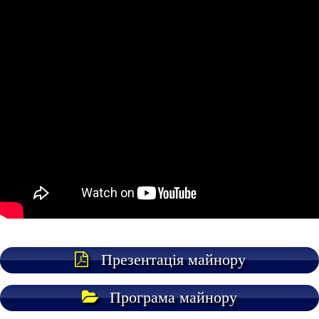
Презентація майнору
Програма майнору