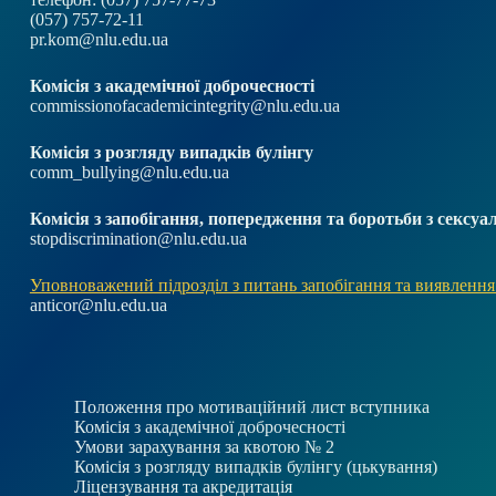
(057) 757-72-11
pr.kom@nlu.edu.ua
Комісія з академічної доброчесності
commissionofacademicintegrity@nlu.edu.ua
Комісія з розгляду випадків булінгу
comm_bullying@nlu.edu.ua
Комісія з запобігання, попередження та боротьби з секс
stopdiscrimination@nlu.edu.ua
Уповноважений підрозділ з питань запобігання та виявлення
anticor@nlu.edu.ua
Положення про мотиваційний лист вступника
Комісія з академічної доброчесності
Умови зарахування за квотою № 2
Комісія з розгляду випадків булінгу (цькування)
Ліцензування та акредитація