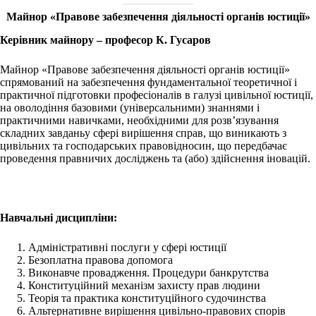
Майнор «Правове забезпечення діяльності органів юстиції»
Керівник майнору – професор К. Гусаров
Майнор «Правове забезпечення діяльності органів юстиції»
спрямований на забезпечення фундаментальної теоретичної і
практичної підготовки професіоналів в галузі цивільної юстиції,
на оволодіння базовими (універсальними) знаннями і
практичними навичками, необхідними для розв’язування
складних завданьу сфері вирішення справ, що виникають з
цивільних та господарських правовідносин, що передбачає
проведення правничих досліджень та (або) здійснення іновацій.
Навчальні дисципліни:
Адміністративні послуги у сфері юстиції
Безоплатна правова допомога
Виконавче провадження. Процедури банкрутства
Конституційний механізм захисту прав людини
Теорія та практика конституційного судочинства
Альтернативне вирішення цивільно-правових спорів