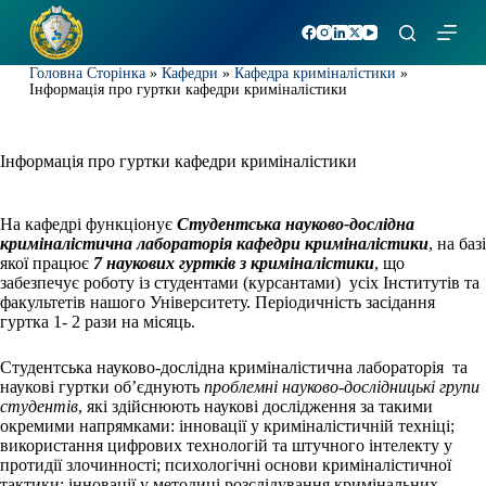
П
е
р
Головна Сторінка
»
Кафедри
»
Кафедра криміналістики
»
е
Інформація про гуртки кафедри криміналістики
й
т
и
д
Інформація про гуртки кафедри криміналістики
о
в
м
На кафедрі функціонує
Студентська науково-дослідна
і
криміналістична лабораторія кафедри криміналістики
, на базі
с
якої працює
7
наукових гуртків з криміналістики
, що
т
забезпечує роботу із студентами (курсантами) усіх Інститутів та
у
факультетів нашого Університету. Періодичність засідання
гуртка 1- 2 рази на місяць.
Студентська науково-дослідна криміналістична лабораторія та
наукові гуртки об’єднують
проблемні науково-дослідницькі групи
студентів
, які здійснюють наукові дослідження за такими
окремими напрямками: інновації у криміналістичній техніці;
використання цифрових технологій та штучного інтелекту у
протидії злочинності; психологічні основи криміналістичної
тактики; інновації у методиці розслідування кримінальних