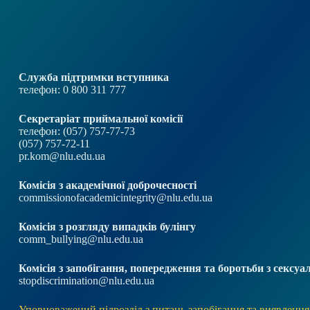
Служба підтримки вступника
телефон: 0 800 311 777
Секретаріат приймальної комісії
телефон: (057) 757-77-73
(057) 757-72-11
pr.kom@nlu.edu.ua
Комісія з академічної доброчесності
commissionofacademicintegrity@nlu.edu.ua
Комісія з розгляду випадків булінгу
comm_bullying@nlu.edu.ua
Комісія з запобігання, попередження та боротьби з секс
stopdiscrimination@nlu.edu.ua
Уповноважений підрозділ з питань запобігання та виявлення