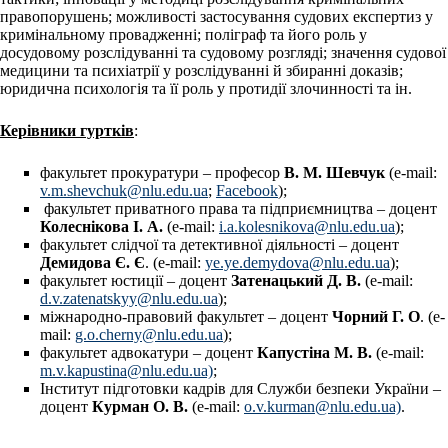
правопорушень; можливості застосування судових експертиз у
кримінальному провадженні; поліграф та його роль у
досудовому розслідуванні та судовому розгляді; значення судової
медицини та психіатрії у розслідуванні й збиранні доказів;
юридична психологія та її роль у протидії злочинності та ін.
Керівники гуртків
:
факультет прокуратури – професор
В. М. Шевчук
(e-mail:
v.m.shevchuk@nlu.edu.ua
;
Facebook
);
факультет приватного права та підприємництва – доцент
Колеснікова І. А.
(e-mail:
i.a.kolesnikova@nlu.edu.ua
);
факультет слідчої та детективної діяльності – доцент
Демидова Є. Є
. (e-mail:
ye.ye.demydova@nlu.edu.ua
);
факультет юстиції – доцент
Затенацький Д. В.
(e-mail:
d.v.zatenatskyy@nlu.edu.ua
);
міжнародно-правовий факультет – доцент
Чорний Г. О
. (e-
mail:
g.o.cherny@nlu.edu.ua
);
факультет адвокатури – доцент
Капустіна М. В.
(e-mail:
m.v.kapustina@nlu.edu.ua)
;
Інститут підготовки кадрів для Служби безпеки України –
доцент
Курман О. В.
(e-mail:
o.v.kurman@nlu.edu.ua)
.