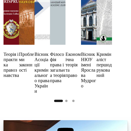
Теорія і
Пробле
Вісник
Філосо
Економ
Вісник
Кримін
практи
ми
Асоціа
фія
ічна
НЮУ
аліст
ка
законн
ції
права і
теорія
імені
першод
правоз
ості
кримін
загальн
та
Яросла
рукова
навства
альног
а теорія
право
ва
ний
о права
права
Мудрог
Україн
о
и