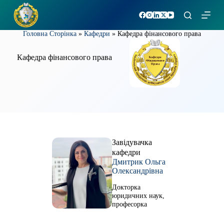
П
е
р
Головна Сторінка
»
Кафедри
»
Кафедра фінансового права
е
й
т
Кафедра фінансового права
и
д
о
в
м
і
с
т
у
Завідувачка
кафедри
Дмитрик Ольга
Олександрівна
Докторка
юридичних наук,
професорка