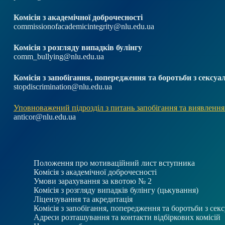
Комісія з академічної доброчесності
commissionofacademicintegrity@nlu.edu.ua
Комісія з розгляду випадків булінгу
comm_bullying@nlu.edu.ua
Комісія з запобігання, попередження та боротьби з секс
stopdiscrimination@nlu.edu.ua
Уповноважений підрозділ з питань запобігання та виявлення
anticor@nlu.edu.ua
Положення про мотиваційний лист вступника
Комісія з академічної доброчесності
Умови зарахування за квотою № 2
Комісія з розгляду випадків булінгу (цькування)
Ліцензування та акредитація
Комісія з запобігання, попередження та боротьби з се
Адреси розташування та контакти відбіркових комісій