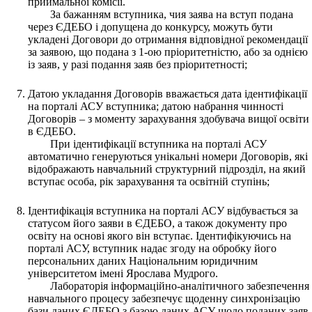
приймальної комісії.
За бажанням вступника, чия заява на вступ подана
через ЄДЕБО і допущена до конкурсу, можуть бути
укладені Договори до отримання відповідної рекомендації
за заявою, що подана з 1-ою пріоритетністю, або за однією
із заяв, у разі подання заяв без пріоритетності;
Датою укладання Договорів вважається дата ідентифікації
на порталі АСУ вступника; датою набрання чинності
Договорів – з моменту зарахування здобувача вищої освіти
в ЄДЕБО.
При ідентифікації вступника на порталі АСУ
автоматично генеруються унікальні номери Договорів, які
відображають навчальний структурний підрозділ, на який
вступає особа, рік зарахування та освітній ступінь;
Ідентифікація вступника на порталі АСУ відбувається за
статусом його заяви в ЄДЕБО, а також документу про
освіту на основі якого він вступає. Ідентифікуючись на
порталі АСУ, вступник надає згоду на обробку його
персональних даних Національним юридичним
університетом імені Ярослава Мудрого.
Лабораторія інформаційно-аналітичного забезпечення
навчального процесу забезпечує щоденну синхронізацію
бази даних ЄДЕБО з базою даних АСУ щодо поданих заяв