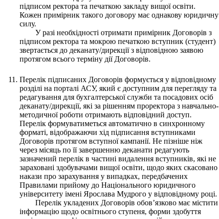
підписом ректора та печаткою закладу вищої освіти.
Кожен примірник такого договору має однакову юридичну
силу.
У разі необхідності отримати примірник Договорів з
підписом ректора та мокрою печаткою вступник (студент)
звертається до деканату/дирекції з відповідною заявою
протягом всього терміну дії Договорів.
Перелік підписаних Договорів формується у відповідному
розділі на порталі АСУ, який є доступним для перегляду та
редагування для бухгалтерської служби та посадових осіб
деканату/дирекції, які за рішенням проректора з навчально-
методичної роботи отримають відповідний доступ.
Перелік формуватиметься автоматично в синхронному
форматі, відображаючи хід підписання вступниками
Договорів протягом вступної кампанії. Не пізніше ніж
через місяць по її завершенню деканати редагують
зазначений перелік в частині видалення вступників, які не
зараховані здобувачами вищої освіти, щодо яких скасовано
накази про зарахування у випадках, передбачених
Правилами прийому до Національного юридичного
університету імені Ярослава Мудрого у відповідному році.
Перелік укладених Договорів обов’язково має містити
інформацію щодо освітнього ступеня, форми здобуття