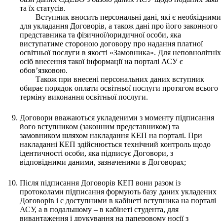
та їх статусів.
Вступник вносить персональні дані, які є необхідними
для укладання Договорів, а також дані про його законного
представника та фізичної/юридичної особи, яка
виступатиме стороною договору про надання платної
освітньої послуги в якості «Замовника». Для неповнолітніх
осіб внесення такої інформації на порталі АСУ є
обов’язковою.
Також при внесені персональних даних вступник
обирає порядок оплати освітньої послуги протягом всього
терміну виконання освітньої послуги.
Договори вважаються укладеними з моменту підписання
його вступником (законним представником) та
замовником шляхом накладання КЕП на порталі. При
накладанні КЕП здійснюється технічний контроль щодо
ідентичності особи, яка підписує Договори, з
відповідними даними, зазначеними в Договорах;
Після підписання Договорів КЕП вони разом із
протоколами підписання формують базу даних укладених
Договорів і є доступними в кабінеті вступника на порталі
АСУ, а в подальшому – в кабінеті студента, для
вивантаження і друкування на паперовому носії з