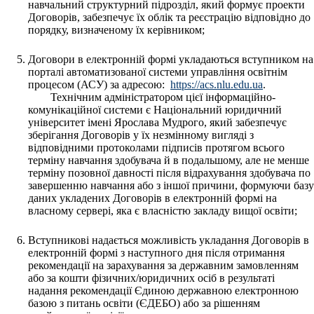
навчальний структурний підрозділ, який формує проекти
Договорів, забезпечує їх облік та реєстрацію відповідно до
порядку, визначеному їх керівником;
Договори в електронній формі укладаються вступником на
порталі автоматизованої системи управління освітнім
процесом (АСУ) за адресою:
https://acs.nlu.edu.ua
.
Технічним адміністратором цієї інформаційно-
комунікаційної системи є Національний юридичний
університет імені Ярослава Мудрого, який забезпечує
зберігання Договорів у їх незмінному вигляді з
відповідними протоколами підписів протягом всього
терміну навчання здобувача й в подальшому, але не менше
терміну позовної давності після відрахування здобувача по
завершенню навчання або з іншої причини, формуючи базу
даних укладених Договорів в електронній формі на
власному сервері, яка є власністю закладу вищої освіти;
Вступникові надається можливість укладання Договорів в
електронній формі з наступного дня після отримання
рекомендації на зарахування за державним замовленням
або за кошти фізичних/юридичних осіб в результаті
надання рекомендації Єдиною державною електронною
базою з питань освіти (ЄДЕБО) або за рішенням