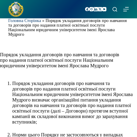
П
е
р
Головна Сторінка
»
Порядок укладання договорів про навчання
е
та договорів про надання платної освітньої послуги
й
Національним юридичним університетом імені Ярослава
т
Мудрого
и
д
о
Порядок укладання договорів про навчання та договорів
в
про надання платної освітньої послуги Національним
м
юридичним університетом імені Ярослава Мудрого
і
с
т
у
Порядок укладання договорів про навчання та
договорів про надання платної освітньої послуги
Національним юридичним університетом імені Ярослава
Мудрого визначає організаційні питання укладання
договорів на навчання та договорів про надання платної
освітньої послуги (далі – Договори) протягом вступної
кампанії як складової виконання вимог до зарахування
вступників;
Норми цього Порядку не застосовуються у випадках