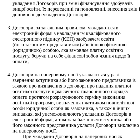
укладання Договорів при зміні фінансування здобувачів
вищої освіти, їх переведенні та поновленні, внесення змін і
доповнень до укладених Договорів;
Договори, за загальним правилом, укладаються в
електронній формі з накладанням кваліфікованого
електронного підпису (КЕП) здобувачем освіти
(його законним представником) або іншою фізичною
(юридичною) особою, яка замовляє платну освітню
послугу, беручи на себе фінансові зобов’язання щодо її
оплати;
Договори на паперовому носії укладаються у разі
звернення вступника або його законного представника із
заявою про визначення в договорі про надання платної
освітньої послуги щомісячного та/або іншого порядку
оплати протягом розрахункового терміну виконання
освітньої програми, визначення платником повнолітньої
особи юридичної особи як замовника, а також в інших
випадках, які унеможливлюють укладання Договорів в
електронній формі, а також за бажанням вступника або
його законного представника укласти Договори виключно
на паперовому носії.
При укладанні Договорів на паперових носіях