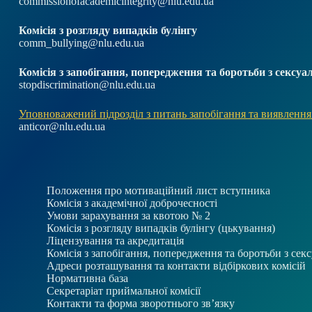
commissionofacademicintegrity@nlu.edu.ua
Комісія з розгляду випадків булінгу
comm_bullying@nlu.edu.ua
Комісія з запобігання, попередження та боротьби з секс
stopdiscrimination@nlu.edu.ua
Уповноважений підрозділ з питань запобігання та виявлення
anticor@nlu.edu.ua
Положення про мотиваційний лист вступника
Комісія з академічної доброчесності
Умови зарахування за квотою № 2
Комісія з розгляду випадків булінгу (цькування)
Ліцензування та акредитація
Комісія з запобігання, попередження та боротьби з се
Адреси розташування та контакти відбіркових комісій
Нормативна база
Секретаріат приймальної комісії
Контакти та форма зворотнього зв’язку