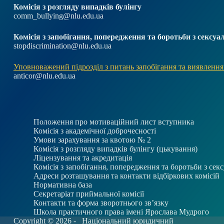
Комісія з розгляду випадків булінгу
comm_bullying@nlu.edu.ua
Комісія з запобігання, попередження та боротьби з секс
stopdiscrimination@nlu.edu.ua
Уповноважений підрозділ з питань запобігання та виявлення
anticor@nlu.edu.ua
Положення про мотиваційний лист вступника
Комісія з академічної доброчесності
Умови зарахування за квотою № 2
Комісія з розгляду випадків булінгу (цькування)
Ліцензування та акредитація
Комісія з запобігання, попередження та боротьби з се
Адреси розташування та контакти відбіркових комісій
Нормативна база
Секретаріат приймальної комісії
Контакти та форма зворотнього зв’язку
Школа практичного права імені Ярослава Мудрого
Copyright © 2026 -
Національний юридичний