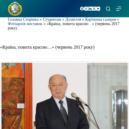
П
е
р
Головна Сторінка
»
Студентам
»
Дозвілля
»
Картинна галерея
»
е
Фотоархів виставок
»
«Країна, повита красою…» (червень 2017
й
року)
т
и
д
о
«Країна, повита красою…» (червень 2017 року)
в
м
і
с
т
у