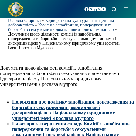
П
е
р
Головна Сторінка
»
Корпоративна культура та академічна
е
доброчесність
»
Комісія з запобігання, попередження та
й
боротьби з сексуальними домаганнями і дискримінацією
»
т
Документи щодо діяльності комісії із запобігання,
и
попередження та боротьби із сексуальними домаганнями і
дискримінацією у Національному юридичному університеті
д
імені Ярослава Мудрого
о
в
м
і
Документи щодо діяльності комісії із запобігання,
с
попередження та боротьби із сексуальними домаганнями
т
і дискримінацією у Національному юридичному
у
університеті імені Ярослава Мудрого
Положення про політику запобігання, попередження та
боротьби з сексуальними домаганнями і
дискримінацією в Національному юридичному
університеті імені Ярослава Мудрого
Наказ про затвердження складу Комісії з запобігання,
попередження та боротьби з сексуальними
домаганнями і дискримінацією в Національному