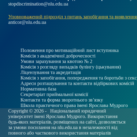
stopdiscrimination@nlu.edu.ua
Уповноважений підрозділ з питань запобігання та виявлення
anticor@nlu.edu.ua
Положення про мотиваційний лист вступника
Комісія з академічної доброчесності
Умови зарахування за квотою № 2
Комісія з розгляду випадків булінгу (цькування)
Ліцензування та акредитація
Комісія з запобігання, попередження та боротьби з се
Адреси розташування та контакти відбіркових комісій
Нормативна база
Секретаріат приймальної комісії
Контакти та форма зворотнього зв’язку
Школа практичного права імені Ярослава Мудрого
Copyright © 2026 -
Національний юридичний
університет імені Ярослава Мудрого. Використання
будь-яких матеріалів, розміщених на сайті, дозволяється
за умови посилання на
nlu.edu.ua
в незалежності від
повного або часткового використання матеріалів