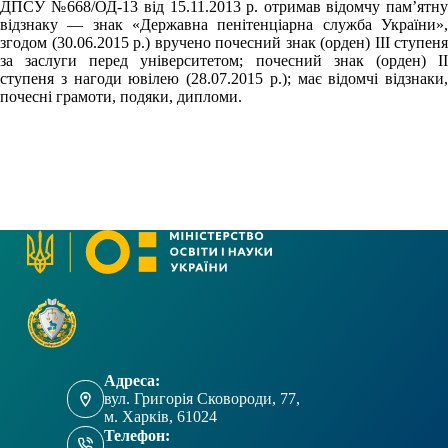
ДПСУ №668/ОД-13 від 15.11.2013 р. отримав відомчу пам’ятну
відзнаку — знак «Державна пенітенціарна служба України»,
згодом (30.06.2015 р.) вручено почесний знак (орден) III ступеня
за заслуги перед університетом; почесний знак (орден) II
ступеня з нагоди ювілею (28.07.2015 р.); має відомчі відзнаки,
почесні грамоти, подяки, дипломи.
Адреса:
вул. Григорія Сковороди, 77,
м. Харків, 61024
Телефон: