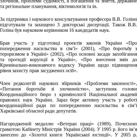
злочинів, проблеми судимості, її погашення та зняття, державне
та регіональне планування, віктимологія та ін.
За підтримки і наукового консультування професора В.В. Голіни
підготували та захищено 3 докторські дисертації. Також В.В.
Голіна був науковим керівником 16 кандидатів наук.
Брав участь у підготовці проектів законів України «Про
попередження насильства в сім’ї» (2001), «Про боротьбу з
тероризмом в Україні» (2002), «Про основні засади запобігання
та протидії корупції в Україні», «Про внесення змін до
Кримінально-виконавчого кодексу України щодо підвищення
рівня захисту прав засуджених осіб».
Член редколегій наукових збірників «Проблеми законності»,
«Питання боротьби зі злочинністю», заступник голови
Координаційного бюро з кримінології Національної академії
правових наук України. Зараз бере активну участь у роботі
координаційної ради по попередженню насильства в сім’ї
Харківської обласної ради депутатів.
Нагороджений медаллю «Ветеран праці» (1989), Почесною
грамотою Кабінету Міністрів України (2004). У 1995 р. його ім’я
занесено до «Золотої книги Української юстиції». У 2005 р.