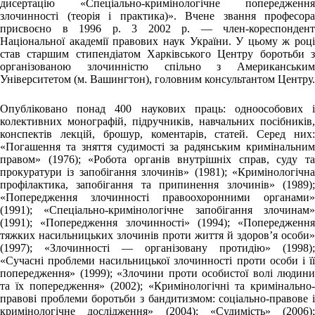
дисертацію «Спеціально-кримінологічне попередження
злочинності (теорія і практика)». Вчене звання професора
присвоєно в 1996 р. 3 2002 р. — член-кореспондент
Національної академії правових наук України. У цьому ж році
став старшим стипендіатом Харківського Центру боротьби з
організованою злочинністю спільно з Американським
Університетом (м. Вашингтон), головним консультантом Центру.
Опубліковано понад 400 наукових праць: одноособових і
колективних монографій, підручників, навчальних посібників,
конспектів лекцій, брошур, коментарів, статей. Серед них:
«Погашення та зняття судимості за радянським кримінальним
правом» (1976); «Робота органів внутрішніх справ, суду та
прокуратури із запобігання злочинів» (1981); «Кримінологічна
профілактика, запобігання та припинення злочинів» (1989);
«Попередження злочинності правоохоронними органами»
(1991); «Спеціально-кримінологічне запобігання злочинам»
(1991); «Попередження злочинності» (1994); «Попередження
тяжких насильницьких злочинів проти життя й здоров’я особи»
(1997); «Злочинності — організовану протидію» (1998);
«Сучасні проблеми насильницької злочинності проти особи і її
попередження» (1999); «Злочини проти особистої волі людини
та їх попередження» (2002); «Кримінологічні та кримінально-
правові проблеми боротьби з бандитизмом: соціально-правове і
кримінологічне дослідження» (2004); «Судимість» (2006);