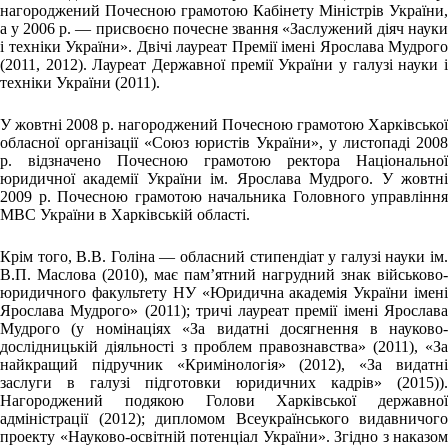
нагороджений Почесною грамотою Кабінету Міністрів України,
а у 2006 р. — присвоєно почесне звання «Заслужений діяч науки
і техніки України». Двічі лауреат Премії імені Ярослава Мудрого
(2011, 2012). Лауреат Державної премії України у галузі науки і
техніки України (2011).
У жовтні 2008 р. нагороджений Почесною грамотою Харківської
обласної організації «Союз юристів України», у листопаді 2008
р. відзначено Почесною грамотою ректора Національної
юридичної академії України ім. Ярослава Мудрого. У жовтні
2009 р. Почесною грамотою начальника Головного управління
МВС України в Харківській області.
Крім того, В.В. Голіна — обласний стипендіат у галузі науки ім.
В.П. Маслова (2010), має пам’ятний нагрудний знак військово-
юридичного факультету НУ «Юридична академія України імені
Ярослава Мудрого» (2011); тричі лауреат премії імені Ярослава
Мудрого (у номінаціях «За видатні досягнення в науково-
дослідницькій діяльності з проблем правознавства» (2011), «За
найкращий підручник «Кримінологія» (2012), «За видатні
заслуги в галузі підготовки юридичних кадрів» (2015)).
Нагороджений подякою Голови Харківської державної
адміністрації (2012); дипломом Всеукраїнського видавничого
проекту «Науково-освітній потенціал України». Згідно з наказом