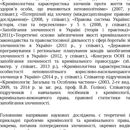
«Кримінологічна характеристика злочинів проти життя та
здоров’я особи, що вчиняються неповнолітніми» (2007, у
співавт.); «Потерпілий від злочину (міждисциплінарне правове
дослідження)» (2008, у співавт.); «Правова система України:
історія, стан та перспективи» у 5 т. (2008, у співавт.);
«Запобігання злочинності в Україні (теорія і практика)»
(2011);«Теоретичні основи забезпечення якості кримінального
законодавства та правозастосовної діяльності у сфері боротьби зі
злочинністю в Україні» (2011 р., у співавт.), «Державне
програмування і регіональне планування заходів запобігання
злочинності в Україні» (2012, у співавт.), «Конгреси ООН із
запобігання злочинності та кримінального правосуддя» (зб.
матер. у співавт., 2013 р.), «Кримінологічна характеристика
особистості неповнолітнього корисливо-насильницького
злочинця в Україні» (2014 р., у співавт.). Співавтор підручників
«Кримінологія: Загальна та Особлива частини» (2003, 2-ге вид.
2009, та 2014 р. за заг. ред. проф. В.В. Голіни). Співавтор
підручників і навчальних посібників з кримінології,
кримінально-виконавчого права, правової статистики та
запобігання злочинності.
Головними напрямами наукових досліджень є теоретичні і
прикладні проблеми кримінології та кримінального права,
зокрема, питання попередження злочинності, окремих видів