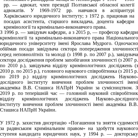
рр. — адвокат, член президії Полтавської обласної колегії
адвокатів. У 1969-1972 рр. навчався в аспірантурі
Харківського юридичного інституту; з 1972 р. працював на
посадах асистента, старшого викладача, доцента кафедри
кримінології та кримінально-виконавчого права.
З 1996 р. — завідувач кафедри, а з 2015 р, — професор кафедри
кримінології та кримінально-виконавчого права Національного
юридичного університету імені Ярослава Мудрого. Одночасно
обіймав посади завідувача сектора попередження злочинності
серед неповнолітніх та молоді (з 1998 р. по 2007 р.), завідувача
сектора дослідження проблем запобігання злочинності (з 2007 р.
по 2010 р.), завідувача відділу кримінологічних досліджень (з
2010 р. по 2015 р.), головного наукового співробітника (з 2015 р.
по 2019 р.) відділу кримінологічних досліджень Науково-
дослідного інституту вивчення проблем злочинності імені
академіка В.В. Сташиса НАПрН України за сумісництвом. З
2019 р. по теперішній час — головний науковий співробітник
відділу кримінологічних досліджень Науково-дослідного
інституту вивчення проблем злочинності імені академіка В.В.
Сташиса НАПрН України.
У 1972 р. захистив дисертацію «Погашення та зняття судимості
за радянським кримінальним правом» на здобуття наукового
ступеня кандидата юридичних наук, у 1994 р. — докторську