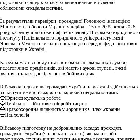
підготовки офіцерів запасу за визначеними військово-
обліковими спеціальностями.
За результатами перевірки, проведеної Головною інспекцією
Міністерства оборони України у період з 16 по 20 березня 2026
року, кафедру підготовки офіцерів запасу Військово-юридичного
інституту Національного юридичного університету імені
Ярослава Мудрого визнано найкращою серед кафедр військової
підготовки в Україні.
Кафедра має в своєму штаті висококваліфікованих науково-
педагогічних працівників, які мають наукові ступені, вчені
звання, а також досвід участі в бойових діях.
Військова підготовка громадян України на кафедрі здійснюється
за наступними військово-обліковими спеціальностями:
🔵Юрисконсультська робота
🔵Цивільно – військове співробітництво
🔵Правоохоронна діяльність у Збройних Силах України
🔵Психологія
Військову підготовку на добровільних засадах проходять
громадяни України (чоловіки та жінки), які мають або
здобувають ступінь вищої освіти не нижче бакалавра, придатні