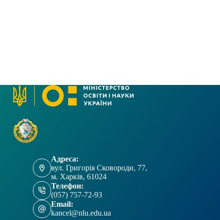
в
і
г
а
ц
і
я
Адреса:
вул. Григорія Сковороди, 77,
м. Харків, 61024
Телефон:
(057) 757-72-93
Email:
kancel@nlu.edu.ua