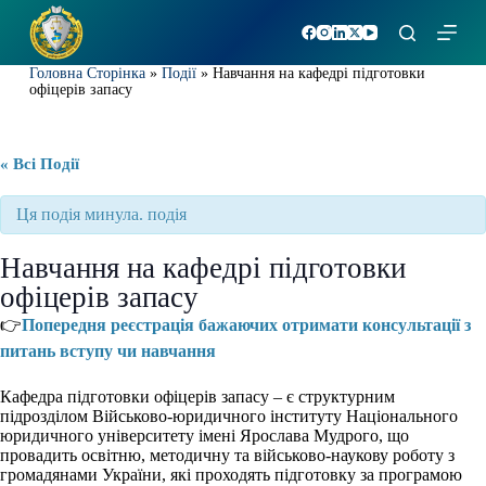
П
е
р
Головна Сторінка
»
Події
»
Навчання на кафедрі підготовки
е
офіцерів запасу
й
т
и
д
« Всі Події
о
в
Ця подія минула. подія
м
і
с
Навчання на кафедрі підготовки
т
офіцерів запасу
у
👉
Попередня реєстрація бажаючих отримати консультації з
питань вступу чи навчання
Кафедра підготовки офіцерів запасу – є структурним
підрозділом Військово-юридичного інституту Національного
юридичного університету імені Ярослава Мудрого, що
провадить освітню, методичну та військово-наукову роботу з
громадянами України, які проходять підготовку за програмою