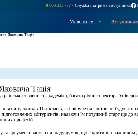
Fac
0 800 311 777
- Служба підтримки вступника
т
Університет
Вступника
иля Яковича Тація
 Яковича Тація
українського вченого, академіка, багато річного ректора Універс
а для випускників 11-х класів, які рішуче налаштовані будувати 
підготовлених абітурієнтів, надаючи їм потужний старт ще до вс
ьніших професій.
зу та аргументованого викладу думок, що є критично важливим 