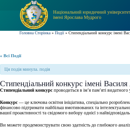
П
е
Національний юридичний університе
р
імені Ярослава Мудрого
е
й
т
Головна Сторінка
»
Події
»
Стипендіальний конкурс імені Вас
и
д
о
в
« Всі Події
м
і
с
Ця подія минула. подія
т
у
Стипендіальний конкурс імені Василя
Стипендіальний конкурс
проводиться в ім’я пам’яті видатного 
Конкурс
— це ключова освітня ініціатива, спеціально розроблен
фінансово підтримати найбільш вмотивованих та інтелектуально 
вашої проактивності та свідомого вибору однієї з найвідповідал
Ви можете продемонструвати свою здатність до глибокого аналі