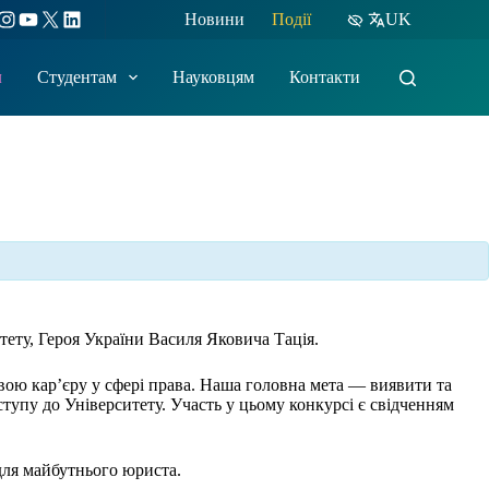
ebook
Instagram
YouTube
X
LinkedIn
Новини
Події
UK
м
Студентам
Науковцям
Контакти
итету, Героя України Василя Яковича Тація.
свою кар’єру у сфері права. Наша головна мета — виявити та
тупу до Університету. Участь у цьому конкурсі є свідченням
для майбутнього юриста.