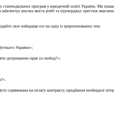
их стипендіальних програм у юридичній освіті України. Ми пишає
я забезпечує високу якість робіт та підтверджує престиж змаганн
одайте своє найкраще есе на одну із запропонованих тем:
бутнього України»;
ияти дотриманню прав та свобод?»;
а?».
ти спрямована на оплату контракту, придбання необхідної літер