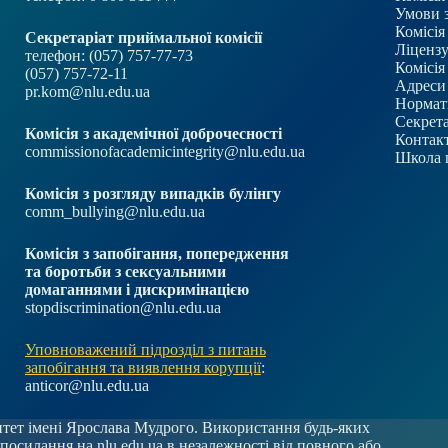
Умови 
Комісія
Секретаріат приймальної комісії
Ліцензу
телефон: (057) 757-77-73
Комісія
(057) 757-72-11
Адреси 
pr.kom@nlu.edu.ua
Нормат
Секрета
Комісія з академічної доброчесності
Контакт
commissionofacademicintegrity@nlu.edu.ua
Школа 
Комісія з розгляду випадків булінгу
comm_bullying@nlu.edu.ua
Комісія з запобігання, попередження
та боротьби з сексуальними
домаганнями і дискримінацією
stopdiscrimination@nlu.edu.ua
Уповноважений підрозділ з питань
запобігання та виявлення корупції
:
anticor@nlu.edu.ua
ет імені Ярослава Мудрого. Використання будь-яких
и посилання на
nlu.edu.ua
в незалежності від повного або