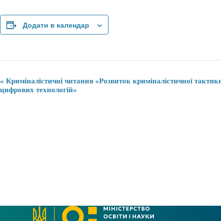
Додати в календар
П
«
Криміналістичні читання «Розвиток криміналістичної тактики
о
цифрових технологій»
д
і
я
н
а
в
і
г
а
ц
і
я