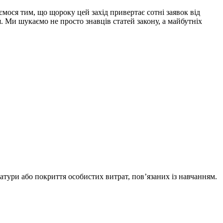
мося тим, що щороку цей захід привертає сотні заявок від
я. Ми шукаємо не просто знавців статей закону, а майбутніх
атури або покриття особистих витрат, пов’язаних із навчанням.