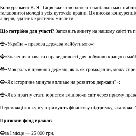
Конкурс імені В. Я. Тація вже став однією з найбільш масштабн
талановитої молоді з усіх куточків країни. Ця висока конкуренці
лідерів, здатних критично мислити.
Що потрібно для участі?
Заповніть анкету на нашому сайті та п
🔵«Україна – правова держава майбутнього»;
🔵«Значення права та справедливості для побудови кращого май
🔵«Моя роль в правовій державі: як я, як громадянин, можу спр
🔵«Як історичне минуле впливає на розвиток держави?»;
🔵«Як я прагну стати юристом змінюючи світ через призму прав
Переможці конкурсу отримують фінансову підтримку, яка може бу
Призовий фонд вражає:
🔵за І місце — 25 000 грн,