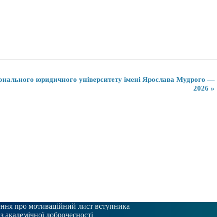
онального юридичного університету імені Ярослава Мудрого —
2026
»
ння про мотиваційний лист вступника
 з академічної доброчесності