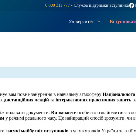
Fac
0 800 311 777
- Служба підтримки вступника
т
Університет
Вступника
онує вам повне занурення в навчальну атмосферу
Національного
их
дистанційних лекцій
та
інтерактивних практичних занять
ра
ніж подавати документи.
Ви зможете
особисто ознайомитися з ос
ам
у режимі реального часу. Це найкращий спосіб зрозуміти, чи 
ати
тисячі майбутніх вступників
з усіх куточків України та за 