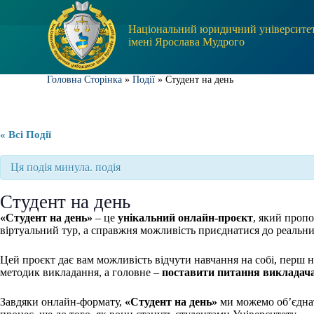
П
е
Національний юридичний університе
р
імені Ярослава Мудрого
е
й
т
Головна Сторінка
»
Події
»
Студент на день
и
д
о
в
« Всі Події
м
і
с
Ця подія минула. подія
т
у
Студент на день
«Студент на день»
– це
унікальний онлайн-проєкт
, який проп
віртуальний тур, а справжня можливість приєднатися до реальн
Цей проєкт дає вам можливість відчути навчання на собі, перш 
методик викладання, а головне –
поставити питання викладач
Завдяки онлайн-формату,
«Студент на день»
ми можемо об’єдн