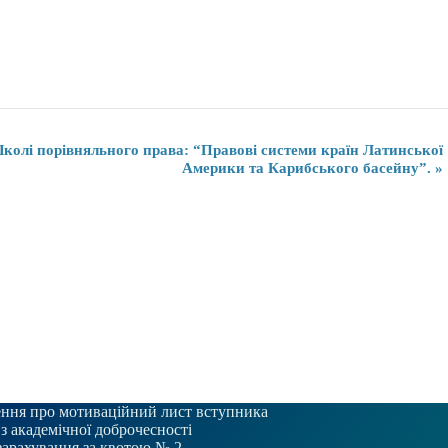
Школі порівняльного права: “Правові системи країн Латинської
Америки та Карибського басейну”.
»
ння про мотиваційний лист вступника
 з академічної доброчесності
зарахування за квотою № 2