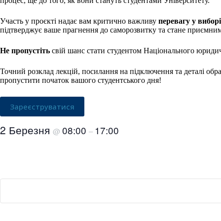
процес, ще до того, як вони стануть студентами Університету.
Участь у проєкті надає вам критично важливу
перевагу у виборі
підтверджує ваше прагнення до саморозвитку та стане приємни
Не пропустіть
свій шанс стати студентом Національного юридичн
Точний розклад лекцій, посилання на підключення та деталі обр
пропустити початок вашого студентського дня!
Зареєструватися
2 Березня
08:00
17:00
@
–