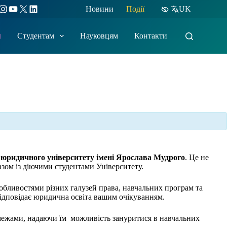
ebook
Instagram
YouTube
X
LinkedIn
Новини
Події
UK
м
Студентам
Науковцям
Контакти
 юридичного університету імені Ярослава Мудрого
. Це не
зом із діючими студентами Університету.
обливостями різних галузей права, навчальних програм та
відповідає юридична освіта вашим очікуванням.
її межами, надаючи їм можливість зануритися в навчальних