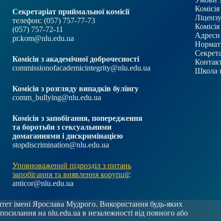
Комісія
Секретаріат приймальної комісії
Ліцензу
телефон: (057) 757-77-73
Комісія
(057) 757-72-11
Адреси 
pr.kom@nlu.edu.ua
Нормат
Секрета
Комісія з академічної доброчесності
Контакт
commissionofacademicintegrity@nlu.edu.ua
Школа 
Комісія з розгляду випадків булінгу
comm_bullying@nlu.edu.ua
Комісія з запобігання, попередження
та боротьби з сексуальними
домаганнями і дискримінацією
stopdiscrimination@nlu.edu.ua
Уповноважений підрозділ з питань
запобігання та виявлення корупції
:
anticor@nlu.edu.ua
ет імені Ярослава Мудрого. Використання будь-яких
и посилання на
nlu.edu.ua
в незалежності від повного або