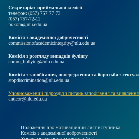
Секретаріат приймальної комісії
телефон: (057) 757-77-73
(057) 757-72-11
pr.kom@nlu.edu.ua
Комісія з академічної доброчесності
commissionofacademicintegrity@nlu.edu.ua
Комісія з розгляду випадків булінгу
comm_bullying@nlu.edu.ua
Комісія з запобігання, попередження та боротьби з секс
stopdiscrimination@nlu.edu.ua
Уповноважений підрозділ з питань запобігання та виявлення
anticor@nlu.edu.ua
Положення про мотиваційний лист вступника
Комісія з академічної доброчесності
Умови зарахування за квотою № 2