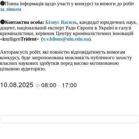
🔵
Повна інформація щодо участі у конкурсі та вимоги до робіт
за лінком
🔵Контактна особа:
Білоус Василь
, кандидат юридичних наук,
доцент, національний експерт Ради Європи в Україні в галузі
криміналістики, керівник Центру криміналістичних інновацій
«
i
ntelligen
Trident
» (
v.v.bilous@nlu.edu.ua
).
Авторам усіх робіт, які повністю відповідатимуть вимогам
конкурсу, буде запропонована можливість публічного захисту
власних наукових здобутків перед високо мотивованою
цільовою аудиторією.
10.08.2025
08:00
17:00
@
–