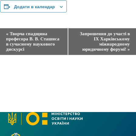
Додати в календар
П
«
Творча спадщина
Запрошення до участі в
о
професора В. В. Сташиса
IX Харківському
д
в сучасному наукового
міжнародному
і
дискурсі
юридичному форумі!
»
я
н
а
в
і
г
а
ц
і
я