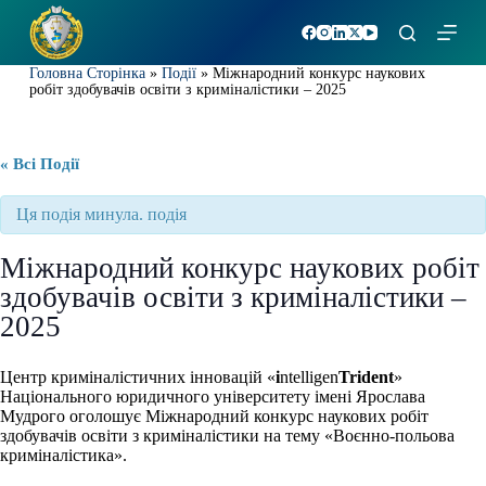
П
е
р
Головна Сторінка
»
Події
»
Міжнародний конкурс наукових
е
робіт здобувачів освіти з криміналістики – 2025
й
т
и
д
« Всі Події
о
в
Ця подія минула. подія
м
і
с
Міжнародний конкурс наукових робіт
т
здобувачів освіти з криміналістики –
у
2025
Центр криміналістичних інновацій «
i
ntelligen
Trident
»
Національного юридичного університету імені Ярослава
Мудрого оголошує Міжнародний конкурс наукових робіт
здобувачів освіти з криміналістики на тему
«Воєнно-польова
криміналістика».