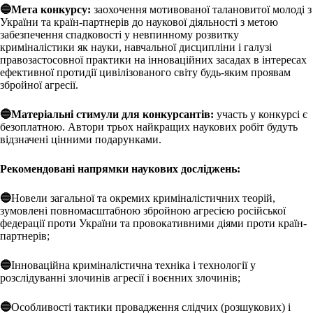
🔵Мета конкурсу:
заохочення мотивованої талановитої молоді з
України та країн-партнерів до наукової діяльності з метою
забезпечення спадковості у невпинному розвитку
криміналістики як науки, навчальної дисципліни і галузі
правозастосовної практики на інноваційних засадах в інтересах
ефективної протидії цивілізованого світу будь-яким проявам
збройної агресії.
🔵Матеріальні стимули для конкурсантів:
участь у конкурсі є
безоплатною. Автори трьох найкращих наукових робіт будуть
відзначені цінними подарунками.
Рекомендовані напрямки наукових досліджень:
🔵
Новели загальної та окремих криміналістичних теорій,
зумовлені повномасштабною збройною агресією російської
федерації проти України та провокативними діями проти країн-
партнерів;
🔵
Інноваційна криміналістична техніка і технології у
розслідуванні злочинів агресії і воєнних злочинів;
🔵
Особливості тактики провадження слідчих (розшукових) і