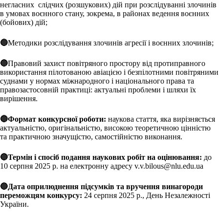
негласних слідчих (розшукових) дій при розслідуванні злочинів
в умовах воєнного стану, зокрема, в районах ведення воєнних
(бойових) дій;
🔵
Методики розслідування злочинів агресії і воєнних злочинів;
🔵
Правовий захист повітряного простору від протиправного
використання пілотованою авіацією і безпілотними повітряними
суднами у нормах міжнародного і національного права та
правозастосовній практиці: актуальні проблеми і шляхи їх
вирішення.
🔵Формат конкурсної роботи:
наукова стаття, яка вирізняється
актуальністю, оригінальністю, високою теоретичною цінністю
та практичною значущістю, самостійністю виконання.
🔵Термін і спосіб подання наукових робіт на оцінювання:
до
10 серпня 2025 р. на електронну адресу v.v.bilous@nlu.edu.ua
🔵Дата оприлюднення підсумків та вручення винагороди
переможцям конкурсу:
24 серпня 2025 р., День Незалежності
України.