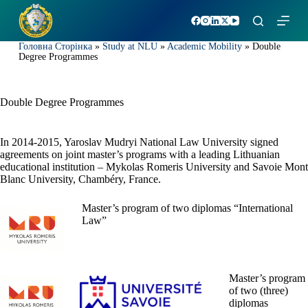
S
k
i
Головна Сторінка
»
Study at NLU
»
Academic Mobility
»
Double
p
Degree Programmes
t
o
c
o
Double Degree Programmes
n
t
e
In 2014-2015, Yaroslav Mudryi National Law University signed
n
agreements on joint master’s programs with a leading Lithuanian
t
educational institution – Mykolas Romeris University and Savoie Mont
Blanc University, Chambéry, France.
Master’s program of two diplomas “International
Law”
Master’s program
of two (three)
diplomas