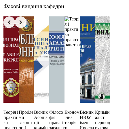
Фахові видання кафедри
Теорія і
Пробле
Вісник
Філосо
Економ
Вісник
Кримін
практи
ми
Асоціа
фія
ічна
НЮУ
аліст
ка
законн
ції
права і
теорія
імені
першод
правоз
ості
кримін
загальн
та
Яросла
рукова