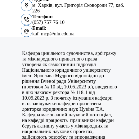
м. Харків, вул. Григорія Сковороди 77, каб.
226
Телефон:
(057) 757-76-10
Email:
kaf_mcp@nlu.edu.ua
Кафедра цивільного судочинства, арбітражу
та міжнародного приватного права
утворена як самостійний підрозділ
Національного юридичного університету
імені Ярослава Мудрого відповідно до
рішення Вченої ради Університету
(протокол № 10 від 10.05.2023 р.), введеного
в дію наказом ректора № 118-1 від
10.05.2023 р. З початку існування кафедри
в. о. завідувачки кафедри призначена
докторка юридичних наук Цувіна Т.А.
Кафедра має значний науковий потенціал,
на кафедрі працюють працівники кафедри
беруть активну участь у міжнародних та
національних наукових проєктах,
здійснюють розробку та впровадження