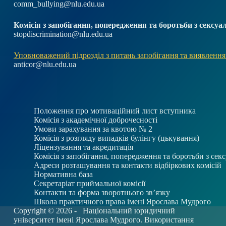
comm_bullying@nlu.edu.ua
Комісія з запобігання, попередження та боротьби з секс
stopdiscrimination@nlu.edu.ua
Уповноважений підрозділ з питань запобігання та виявлення
anticor@nlu.edu.ua
Положення про мотиваційний лист вступника
Комісія з академічної доброчесності
Умови зарахування за квотою № 2
Комісія з розгляду випадків булінгу (цькування)
Ліцензування та акредитація
Комісія з запобігання, попередження та боротьби з се
Адреси розташування та контакти відбіркових комісій
Нормативна база
Секретаріат приймальної комісії
Контакти та форма зворотнього зв’язку
Школа практичного права імені Ярослава Мудрого
Copyright © 2026 -
Національний юридичний
університет імені Ярослава Мудрого. Використання