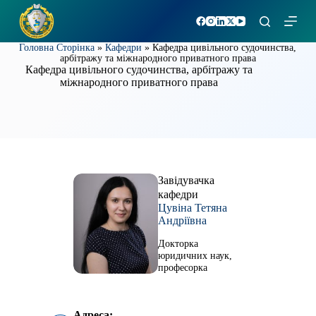
П
е
р
Головна Сторінка
»
Кафедри
»
Кафедра цивільного судочинства,
е
арбітражу та міжнародного приватного права
й
Кафедра цивільного судочинства, арбітражу та
т
міжнародного приватного права
и
д
о
в
м
і
с
т
Завідувачка
у
кафедри
Цувіна Тетяна
Андріївна
Докторка
юридичних наук,
професорка
Адреса: