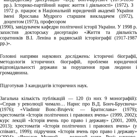
рр.). Історико-партійний нарис життя і діяльності» (1972). З
1972 р. працює в Національній юридичній академії України
імені Ярослава Мудрого старшим викладачем (1972),
доцентом (1973), професором
(1990), завідувачем кафедри політичної історії України. У 1998 р.
захистив докторську дисертацію «Життя та діяльність
соратників В.І. Леніна в радянській історіографії (1917-1987
рр.)».
Головні напрями наукових досліджень: історичні біографії,
методологія історичних біографій, проблеми юридичної
відповідальності держави за порушення прав людини і
громадянина.
Підготував 3 кандидатів історичних наук.
Загальна кількість публікацій — 120 (із них 9 монографій):
«Справ у революції чимало… Нарис про В.Д. Бонч-Бруєвича»
(1976); «Vladimir Bonc-Brujevic — Братислава» (1979);
хрестоматія «Історія політичних і правових вчень» (1999, 2002);
курс лекцій «Історія вчень про право і державу» (2001, 2009,
2013); хрестоматія «Історія політичних і правових вчень» (у
співавт., 1999); підручник «Історія вчень про право і державу»
(2004); «Ярослав Мудрий — великий князь Русі: науково-