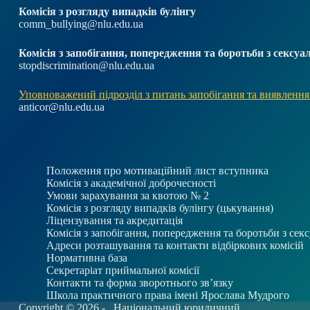
Комісія з розгляду випадків булінгу
comm_bullying@nlu.edu.ua
Комісія з запобігання, попередження та боротьби з секс
stopdiscrimination@nlu.edu.ua
Уповноважений підрозділ з питань запобігання та виявлення
anticor@nlu.edu.ua
Положення про мотиваційний лист вступника
Комісія з академічної доброчесності
Умови зарахування за квотою № 2
Комісія з розгляду випадків булінгу (цькування)
Ліцензування та акредитація
Комісія з запобігання, попередження та боротьби з се
Адреси розташування та контакти відбіркових комісій
Нормативна база
Секретаріат приймальної комісії
Контакти та форма зворотнього зв’язку
Школа практичного права імені Ярослава Мудрого
Copyright © 2026 -
Національний юридичний