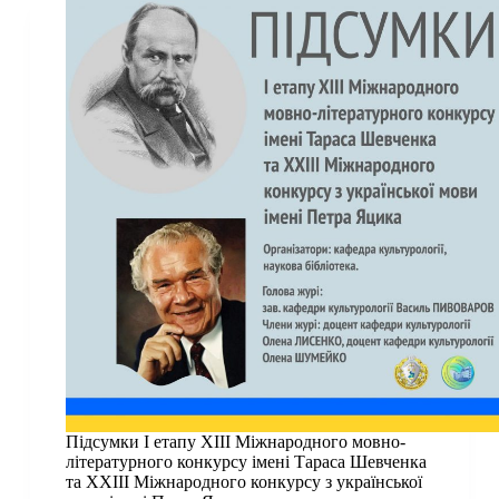
діяльності «Team_1»,
зайняли
перше
місце
у
III
National
IP
Law
Moot
Court
Competition
Підсумки І етапу ХІІІ Міжнародного мовно-
літературного конкурсу імені Тараса Шевченка
та ХХІІІ Міжнародного конкурсу з української