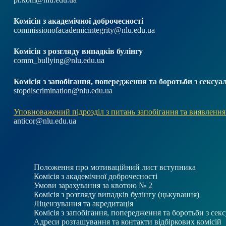
Комісія з академічної доброчесності
commissionofacademicintegrity@nlu.edu.ua
Комісія з розгляду випадків булінгу
comm_bullying@nlu.edu.ua
Комісія з запобігання, попередження та боротьби з секс
stopdiscrimination@nlu.edu.ua
Уповноважений підрозділ з питань запобігання та виявлення
anticor@nlu.edu.ua
Положення про мотиваційний лист вступника
Комісія з академічної доброчесності
Умови зарахування за квотою № 2
Комісія з розгляду випадків булінгу (цькування)
Ліцензування та акредитація
Комісія з запобігання, попередження та боротьби з се
Адреси розташування та контакти відбіркових комісій