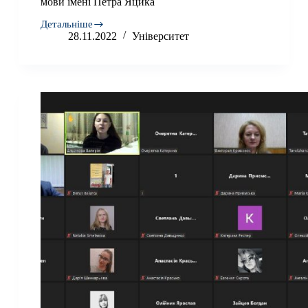
мови імені Петра Яцика
Детальніше
Підсумки
28.11.2022
Університет
І
етапу
ХІІІ
Міжнародного
мовно-
літературного
конкурсу
імені
Тараса
Шевченка
та
ХХІІІ
Міжнародного
конкурсу
з
української
мови
імені
Петра
Яцика