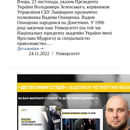
Вчора, 23 листопада, указом Президента
України Володимира Зеленського, керівником
Управління СБУ Львівщини призначено
полковника Вадима Онищенка. Вадим
Онищенко народився на Донеччині. У 1996
році закінчив наш Університет (на той час
Національну юридичну академію України імені
Ярослава Мудрого) за спеціальністю
правознавство.…
Детальніше
Випускник
24.11.2022
Університет
Університету
очолив
Головне
Управління
Служби
Безпеки
України
у
Львівській
області