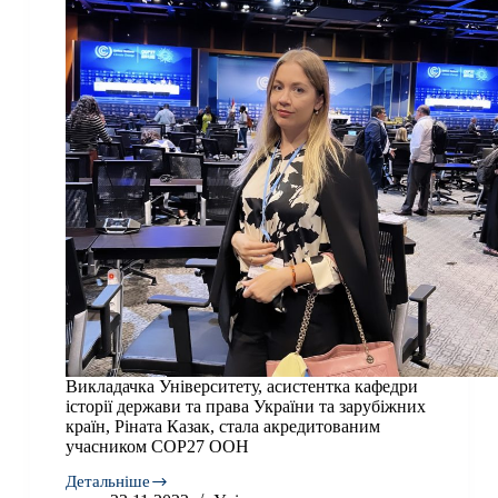
механізмів
набуття,
передачі,
здійснення
та
захисту
суб’єктивних
цивільних
та
сімейних
прав
у
сучасних
умовах
в
Україні»,
присвячену
пам’яті
професора
Азімова
Викладачка Університету, асистентка кафедри
Чингізхана
історії держави та права України та зарубіжних
Нуфатовича
країн, Ріната Казак, стала акредитованим
учасником COP27 ООН
Детальніше
Викладачка