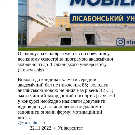
Structure
and
Corporate
Governance»
Оголошується набір студентів на навчання у
весняному семестрі за програмою академічної
мобільності до Лісабонського університету
(Португалія)
Вимоги до кандидатів: мати середній
академічний бал не нижче ніж 85; володіти
англійською мовою не нижче за рівень В2-С1;
мати чинний закордонний паспорт. Для участі
у конкурсі необхідно надіслати документи
відповідно до встановленого дедлайну та
заповнити онлайн форму: мотиваційний
лист…
Детальніше
Оголошується
22.11.2022
Університет
набір