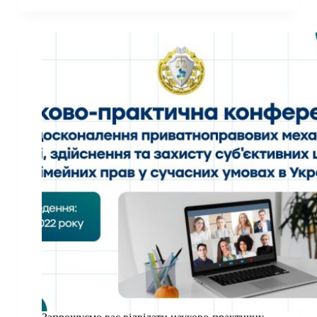
у
межах
освітнього
проєкту
«Детективні
студії»