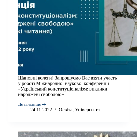
Шановні колеги! Запрошуємо Вас взяти участь
у роботі Міжнародної наукової конференції
«Український конституціоналізм: виклики,
народжені свободою»
Детальніше
Шановні
24.11.2022
Освіта
,
Університет
колеги!
Запрошуємо
Вас
взяти
участь