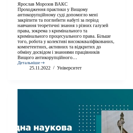
Ярослав Морозов ВАКС
Проходження практики у Вищому
антикорупційному суді допомогло мені
закріпити та поглибити набуті за період
навчання теоретичні знання з різних галузей
права, зокрема з кримінального та
кримінального процесуального права. Більше
того, робота у колективі висококваліфікованих,
компетентних, активних та відкритих до
обміну досвідом і знаннями працівників
Вищого антикорупційного…
Детальніше
Відгуки
25.11.2022
Університет
про
практику