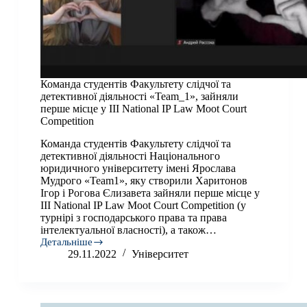
Команда студентів Факультету слідчої та
детективної діяльності «Team_1», зайняли
перше місце у III National IP Law Moot Court
Competition
Команда студентів Факультету слідчої та
детективної діяльності Національного
юридичного університету імені Ярослава
Мудрого «Team1», яку створили Харитонов
Ігор і Рогова Єлизавета зайняли перше місце у
III National IP Law Moot Court Competition (у
турнірі з господарського права та права
інтелектуальної власності), а також…
Детальніше
Команда
29.11.2022
Університет
студентів
Факультету
слідчої
та
детективної