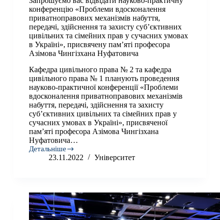
Запрошуємо вас відвідати науково-практичну
конференцію «Проблеми вдосконалення
приватноправових механізмів набуття,
передачі, здійснення та захисту суб’єктивних
цивільних та сімейних прав у сучасних умовах
в Україні», присвячену пам’яті професора
Азімова Чингізхана Нуфатовича
Кафедра цивільного права № 2 та кафедра
цивільного права № 1 планують проведення
науково-практичної конференції «Проблеми
вдосконалення приватноправових механізмів
набуття, передачі, здійснення та захисту
суб’єктивних цивільних та сімейних прав у
сучасних умовах в Україні», присвяченої
пам’яті професора Азімова Чингізхана
Нуфатовича…
Детальніше
Запрошуємо
23.11.2022
Університет
вас
відвідати
науково-
практичну
конференцію
«Проблеми
вдосконалення
приватноправових