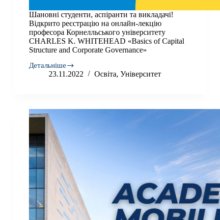
Шановні студенти, аспіранти та викладачі!
Відкрито реєстрацію на онлайн-лекцію
професора Корнелльського університету
CHARLES K. WHITEHEAD «Basics of Capital
Structure and Corporate Governance»
Детальніше
Шановні
23.11.2022
Освіта
,
Університет
студенти,
аспіранти
та
викладачі!
Відкрито
реєстрацію
на
онлайн-
лекцію
професора
Корнелльського
університету
CHARLES
K.
WHITEHEAD
«Basics
of
Capital